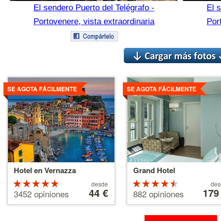
El sendero Puerto del Telégrafo -
El 
Portovenere, vista extraordinaria
Por
Ver
Ver
detalles
detalles
SE AGOTA FÁCILMENTE
SE AGOTA FÁCILMENTE
Hotel en Vernazza
Grand Hotel
Valoración
A
Valoració
A
desde
des
partir
44 €
partir
179
de 5
de 4.5
3452 opiniones
882 opiniones
de
de
estrellas
estrellas
44 €
179 €
sobre 5
sobre 5