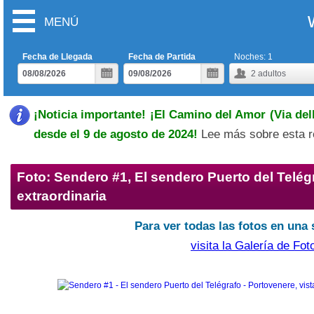
MENÚ
Fecha de Llegada
Fecha de Partida
Noches:
1
2
adultos
¡Noticia importante! ¡El Camino del Amor (Via dell
desde el 9 de agosto de 2024!
Lee más sobre esta r
Foto: Sendero #1, El sendero Puerto del Telégr
extraordinaria
Para ver todas las fotos en una 
visita la Galería de Fot