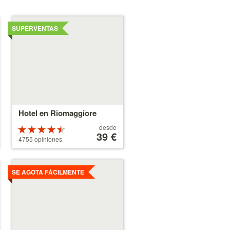
Ver
detalles
SUPERVENTAS
Hotel en Riomaggiore
A
desde
Valoración
partir
39 €
de 4.5
4755 opiniones
de
estrellas
39 €
sobre 5
Ver
detalles
SE AGOTA FÁCILMENTE