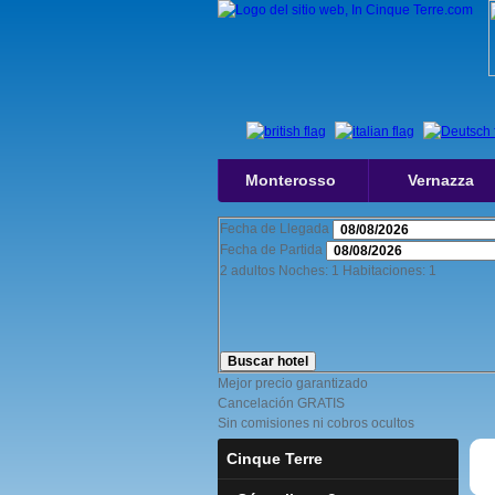
Monterosso
Vernazza
Fecha de Llegada
Fecha de Partida
2
adultos
Noches:
1
Habitaciones:
1
Buscar hotel
Mejor precio garantizado
Cancelación GRATIS
Sin comisiones ni cobros ocultos
Cinque Terre