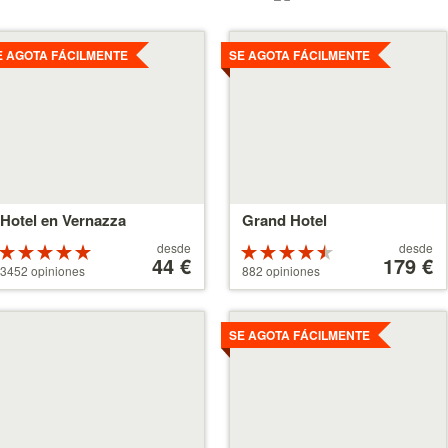
er
Ver
talles
detalles
E AGOTA FÁCILMENTE
SE AGOTA FÁCILMENTE
Hotel en Vernazza
Grand Hotel
A
A
desde
desde
Valoración
Valoración
partir
44 €
partir
179 €
de 5 estrellas
de 4.5
3452 opiniones
882 opiniones
de
de
sobre 5
estrellas
44 €
179 €
sobre 5
er
Ver
talles
detalles
SE AGOTA FÁCILMENTE