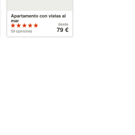
Apartamento con vistas al
mar
A
desde
Valoración
partir
79 €
de 5 estrellas
59 opiniones
de
sobre 5
79 €