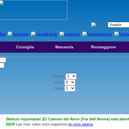
Corniglia
Manarola
Riomaggiore
Adultos
Niños
Habts
¡Noticia importante! ¡El Camino del Amor (Via dell'Amore) está abier
2024!
Lee más sobre esta reapertura
en esta página