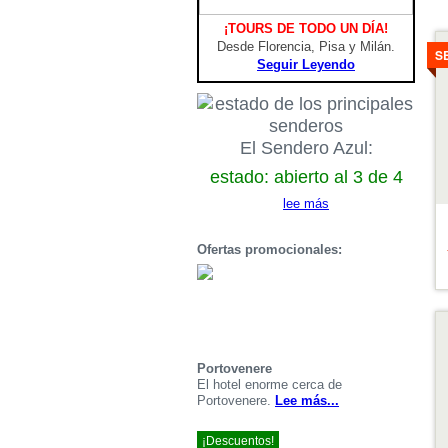
¡TOURS DE TODO UN DÍA!
V
Desde Florencia, Pisa y Milán.
de
S
Seguir Leyendo
El Sendero Azul:
estado: abierto al 3 de 4
lee más
Ofertas promocionales:
V
de
Portovenere
El hotel enorme cerca de
Portovenere.
Lee más...
¡Descuentos!