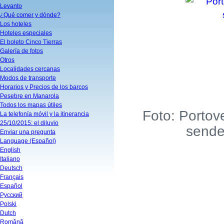
Levanto
¿Qué comer y dónde?
Los hoteles
Hoteles especiales
El boleto Cinco Tierras
Galería de fotos
Otros
Localidades cercanas
Modos de transporte
Horarios y Precios de los barcos
Pesebre en Manarola
Todos los mapas útiles
Foto: Portove
La telefonía móvil y la itinerancia
25/10/2015: el diluvio
sende
Enviar una pregunta
Language (Español)
English
Italiano
Deutsch
Français
Español
Русский
Polski
Dutch
Română