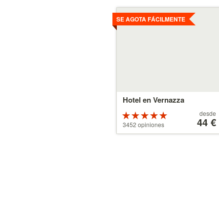
Ver
detalles
SE AGOTA FÁCILMENTE
Hotel en Vernazza
A
desde
Valoración
partir
44 €
de 5 estrellas
3452 opiniones
de
sobre 5
44 €