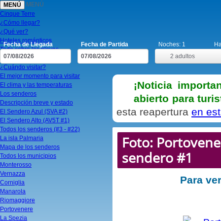
MENÚ
MENÚ
Cinque Terre
¿Cómo llegar?
¿Qué ver?
Hoteles románticos
Fecha de Llegada
Fecha de Partida
Noches:
1
Ha
Todo sobre las playas
2
adultos
Un solo día para visitar
¿Cuándo visitar?
El mejor momento para visitar
¡Noticia importa
El clima y las temperaturas
Los senderos
abierto para turi
Descripción breve y estado
esta reapertura
en es
El Sendero Azul (SVA #2)
El Sendero Alto (AV5T #1)
Todos los senderos (#3 - #22)
Foto: Portovenere
La isla Palmaria
Mapa de los senderos
sendero #1
Todos los municipios
Monterosso
Vernazza
Para ver
Corniglia
Manarola
Riomaggiore
Portovenere
La Spezia