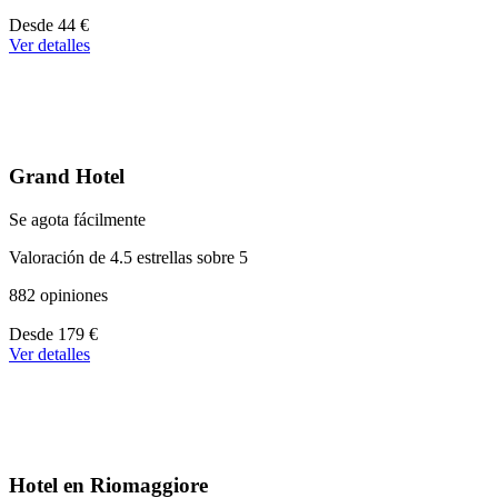
A
Desde
44 €
partir
Ver detalles
de
44 €
Grand Hotel
Se agota fácilmente
Valoración de 4.5 estrellas sobre 5
882 opiniones
A
Desde
179 €
partir
Ver detalles
de
179 €
Hotel en Riomaggiore