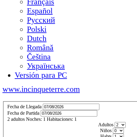
Français
Español
Русский
Polski
Dutch
Română
Čeština
Українська
Versión para PC
www.incinqueterre.com
Fecha de Llegada
Fecha de Partida
2
adultos
Noches:
1
Habitaciones:
1
Adultos
Niños
Habts