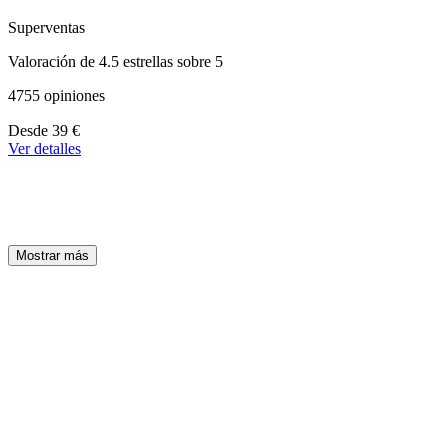
Superventas
Valoración de 4.5 estrellas sobre 5
4755 opiniones
A
Desde
39 €
partir
Ver detalles
de
39 €
Mostrar más