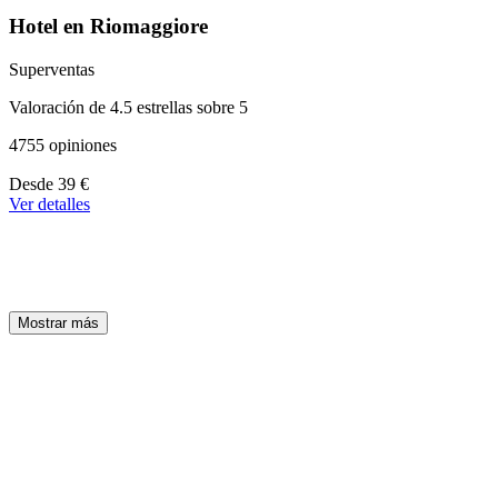
Hotel en Riomaggiore
Superventas
Valoración de 4.5 estrellas sobre 5
4755 opiniones
A
Desde
39 €
partir
Ver detalles
de
39 €
Mostrar más