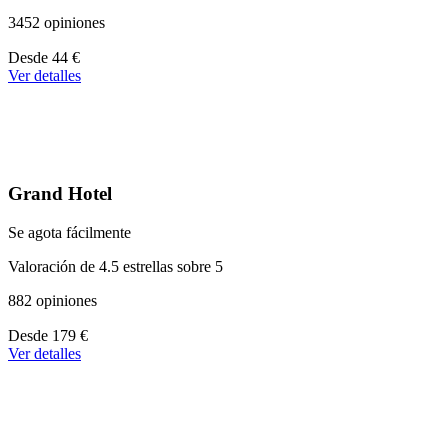
3452 opiniones
A
Desde
44 €
partir
Ver detalles
de
44 €
Grand Hotel
Se agota fácilmente
Valoración de 4.5 estrellas sobre 5
882 opiniones
A
Desde
179 €
partir
Ver detalles
de
179 €