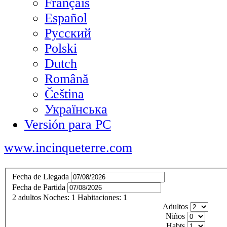
Français
Español
Русский
Polski
Dutch
Română
Čeština
Українська
Versión para PC
www.incinqueterre.com
Fecha de Llegada
Fecha de Partida
2
adultos
Noches:
1
Habitaciones:
1
Adultos
Niños
Habts