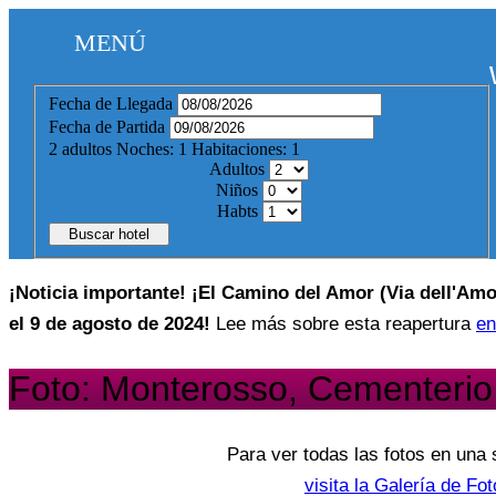
MENÚ
Fecha de Llegada
Fecha de Partida
2
adultos
Noches:
1
Habitaciones:
1
Adultos
Niños
Habts
Buscar hotel
¡Noticia importante! ¡El Camino del Amor (Via dell'Amor
el 9 de agosto de 2024!
Lee más sobre esta reapertura
en
Foto: Monterosso, Cementerio
Para ver todas las fotos en una 
visita la Galería de Fo