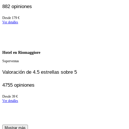
882 opiniones
A
Desde
179 €
partir
Ver detalles
de
179 €
Hotel en Riomaggiore
Superventas
Valoración de 4.5 estrellas sobre 5
4755 opiniones
A
Desde
39 €
partir
Ver detalles
de
39 €
Mostrar más