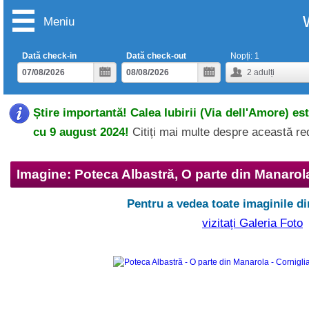
Meniu
Dată check-in
Dată check-out
Nopți:
1
2
adulți
Știre importantă! Calea Iubirii (Via dell'Amore) es
cu 9 august 2024!
Citiți mai multe despre această r
Imagine: Poteca Albastră, O parte din Manarola
Pentru a vedea toate imaginile di
vizitați Galeria Foto