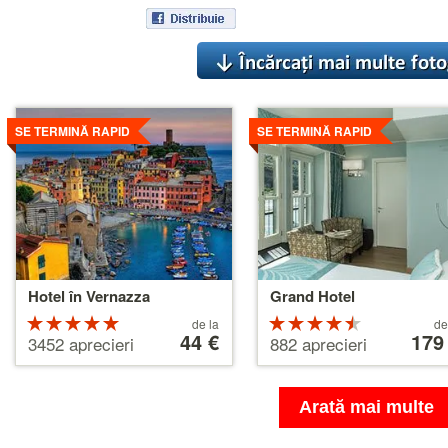
Detalii
Detalii
SE TERMINĂ RAPID
SE TERMINĂ RAPID
Hotel în Vernazza
Grand Hotel
Rating
Prețuri
Rating
Prețuri
de la
de
de
44 €
de
179
5 din 5
4.5 din 5
3452 aprecieri
882 aprecieri
la
la
44 €
179 €
Arată mai multe