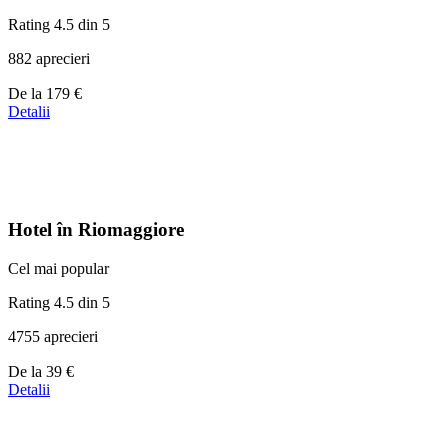
Rating 4.5 din 5
882 aprecieri
Prețuri
De la
179 €
de
Detalii
la
179 €
Hotel în Riomaggiore
Cel mai popular
Rating 4.5 din 5
4755 aprecieri
Prețuri
De la
39 €
de
Detalii
la
39 €