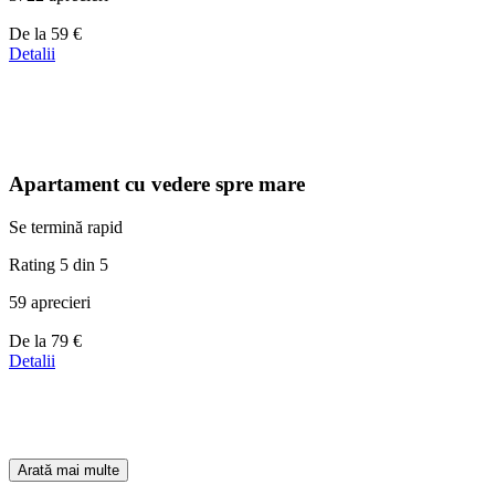
Prețuri
De la
59 €
de
Detalii
la
59 €
Apartament cu vedere spre mare
Se termină rapid
Rating 5 din 5
59 aprecieri
Prețuri
De la
79 €
de
Detalii
la
79 €
Arată mai multe