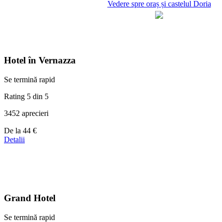
Vedere spre oraș și castelul Doria
Hotel în Vernazza
Se termină rapid
Rating 5 din 5
3452 aprecieri
Prețuri
De la
44 €
de
Detalii
la
44 €
Grand Hotel
Se termină rapid