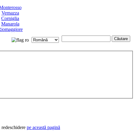
Monterosso
Vernazza
Corniglia
Manarola
iomaggiore
ă redeschidere
pe această pagină