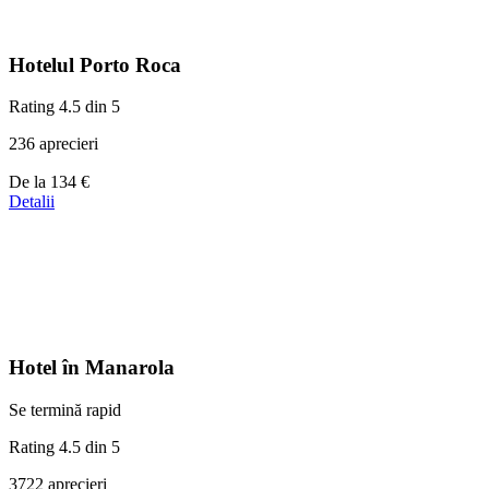
Hotelul Porto Roca
Rating 4.5 din 5
236 aprecieri
Prețuri
De la
134 €
de
Detalii
la
134 €
Hotel în Manarola
Se termină rapid
Rating 4.5 din 5
3722 aprecieri