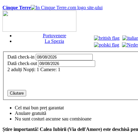
Cinque Terre
Portovenere
La Spezia
Dată check-in
Dată check-out
2
adulți
Nopți:
1
Camere:
1
Căutare
Cel mai bun preț garantat
Anulare gratuită
Nu sunt costuri ascunse sau comisioane
Știre importantă! Calea Iubirii (Via dell'Amore) este deschisă pe