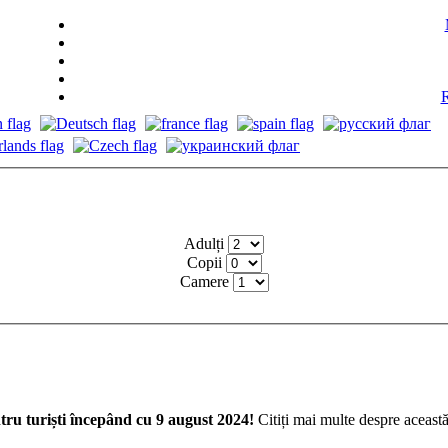
R
Adulți
Copii
Camere
ntru turiști începând cu 9 august 2024!
Citiți mai multe despre aceast