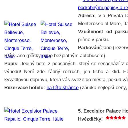
podrobnými popisy a r
Adresa:
Via Privata D
Monterosso al Mare, Ita
Vzdálenost od parku
přímo v parku.
Parkování:
ano (rezerv
Pláž:
ano (pěšky nebo bezplatným autobusem).
Popis:
Jediný hotel z popsaných, který se nenachází v ob
výhodu! Není zde žádný rozruch, jen ticho a klid. Ho
kyvadlovou dopravu, která vás sveze do města, pokud vám
Rezervace hotelu:
na této stránce
(záruka nejlepší ceny, 
5. Excelsior Palace Ho
Hvězdičky: