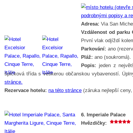
podrobnými popisy a r
Adresa:
Via San Michel
Vzdálenost od parku 
První vlak odjíždí kole
Parkování:
ano (rezerv
Pláž:
ano (soukromá).
Popis:
jeden z největš
špičková třída s veškerou občanskou vybaveností. Úpl
stránce.
Rezervace hotelu:
na této stránce
(záruka nejlepší ceny, 
6. Imperiale Palace
Hvězdičky: