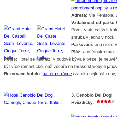
podrobnými popisy a r
Adresa:
Via Penisola, 2
Vzdálenost od parku 
První vlak odjíždí ko
zhruba v jednu v noci.
Parkování:
ano (rezerv
Pláž:
ano (soukromá).
Popis:
Hotel se nachází v budově bývalé tvrze, je neuvěř
být více romantické, než večeře na terase starobylé jano
Rezervace hotelu:
na této stránce
(záruka nejlepší ceny, 
3. Cenobio Dei Dogi
Hvězdičky: