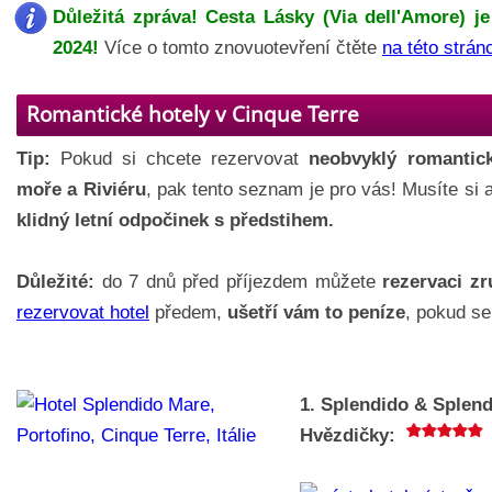
Důležitá zpráva! Cesta Lásky (Via dell'Amore) je
2024!
Více o tomto znovuotevření čtěte
na této strán
Romantické hotely v Cinque Terre
Tip:
Pokud si chcete rezervovat
neobvyklý romantic
moře a Riviéru
, pak tento seznam je pro vás! Musíte si 
klidný letní odpočinek s předstihem.
Důležité:
do 7 dnů před příjezdem můžete
rezervaci zr
rezervovat hotel
předem,
ušetří vám to peníze
, pokud s
1. Splendido & Splen
Hvězdičky: