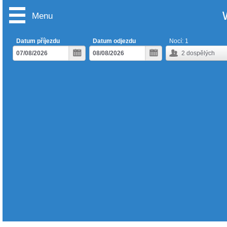
Menu
Datum příjezdu
Datum odjezdu
Nocí:
1
2
dospělých