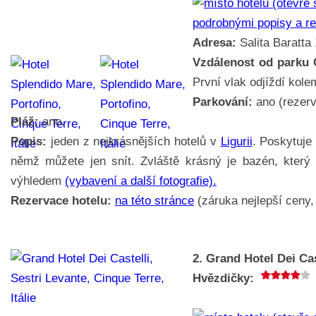
podrobnými popisy a r
Adresa:
Salita Baratta 1
Vzdálenost od parku 
První vlak odjíždí kole
Parkování:
ano (rezerv
Pláž:
ano.
Popis:
jeden z nejkrásnějších hotelů v
Ligurii
. Poskytuje
němž můžete jen snít. Zvláště krásný je bazén, kter
výhledem
(vybavení a další fotografie).
Rezervace hotelu:
na této stránce
(záruka nejlepší ceny, 
2. Grand Hotel Dei Cas
Hvězdičky: