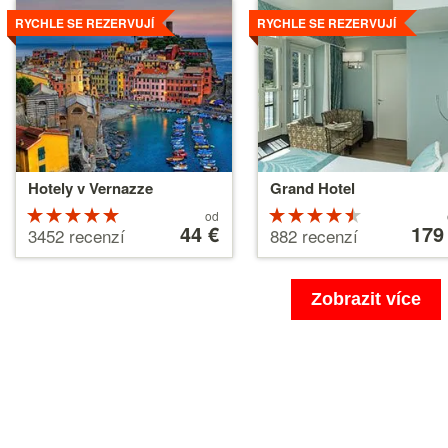
Více
Více
RYCHLE SE REZERVUJÍ
RYCHLE SE REZERVUJÍ
Hotely v Vernazze
Grand Hotel
Hodnocení
Ceny
Hodnocen
Ceny
od
od
44 €
od
179
5 z 5
4.5 z 5
3452 recenzí
882 recenzí
44 €
179 €
Zobrazit více