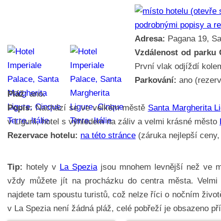
podrobnými popisy a r
Adresa:
Pagana 19, San
Vzdálenost od parku 
První vlak odjíždí kole
Parkování:
ano (rezerv
Pláž:
ano.
Popis:
Nachází se ve velkém městě
Santa Margherita L
v Ligurii, hotel s výhledem na záliv a velmi krásné město
Rezervace hotelu:
na této stránce
(záruka nejlepší ceny, 
Tip:
hotely v
La Spezia
jsou mnohem levnější než ve mě
vždy můžete jít na procházku do centra města. Velmi 
najdete tam spoustu turistů, což nelze říci o nočním živo
v La Spezia není žádná pláž, celé pobřeží je obsazeno p