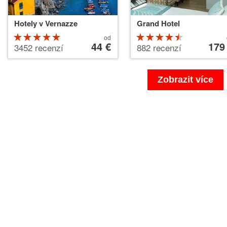
Hotely v Vernazze
Grand Hotel
Hodnocení
Ceny
Hodnocen
Ceny
od
od
44 €
od
179
5 z 5
4.5 z 5
3452 recenzí
882 recenzí
44 €
179 €
Zobrazit více