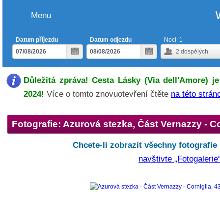
Menu
Datum příjezdu
Datum odjezdu
Nocí:
1
2
dospělých
Důležitá zpráva! Cesta Lásky (Via dell'Amore) je
2024!
Více o tomto znovuotevření čtěte
na této strán
Fotografie: Azurová stezka, Část Vernazzy - Co
Chcete-li zobrazit všechny fotografie
navštivte „Fotogalerie