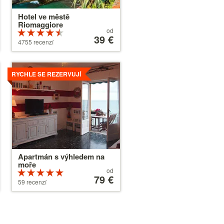
Hotel ve městě
Riomaggiore
Ceny
od
Hodnocení
od
39 €
4.5 z 5
4755 recenzí
39 €
Více
RYCHLE SE REZERVUJÍ
Apartmán s výhledem na
moře
Ceny
od
Hodnocení
od
79 €
5 z 5
59 recenzí
79 €