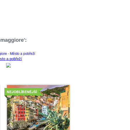
omaggiore':
sto a pobřeží
Více
NEJOBLÍBENĚJŠÍ