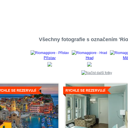
Všechny fotografie s označením 'Ri
Přístav
Hrad
Mě
íce
Více
YCHLE SE REZERVUJÍ
RYCHLE SE REZERVUJÍ