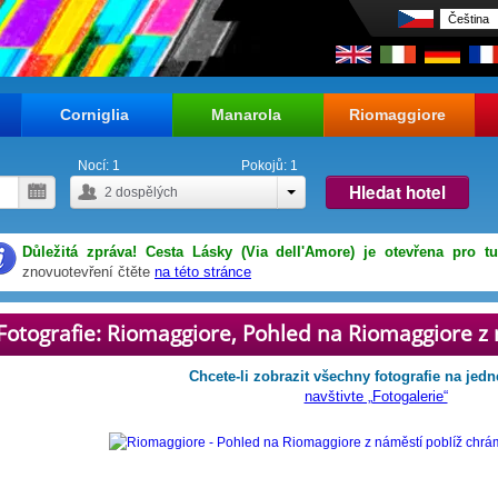
Corniglia
Manarola
Riomaggiore
Nocí:
1
Pokojů:
1
Hledat hotel
2
dospělých
Důležitá zpráva! Cesta Lásky (Via dell'Amore) je otevřena pro tu
znovuotevření čtěte
na této stránce
Fotografie: Riomaggiore, Pohled na Riomaggiore z
Chcete-li zobrazit všechny fotografie na jedn
navštivte „Fotogalerie“