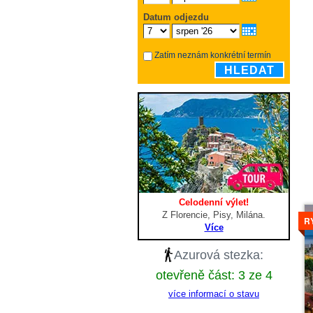
Datum odjezdu
Zatím neznám konkrétní termín
HLEDAT
Celodenní výlet!
V
Z Florencie, Pisy, Milána.
R
Více
Azurová stezka:
otevřeně část: 3 ze 4
více informací o stavu