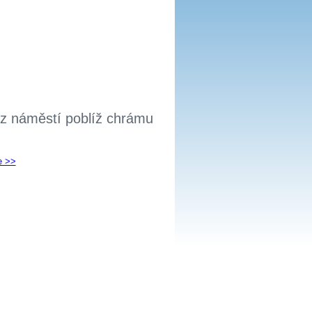
 z náměstí poblíž chrámu
e >>