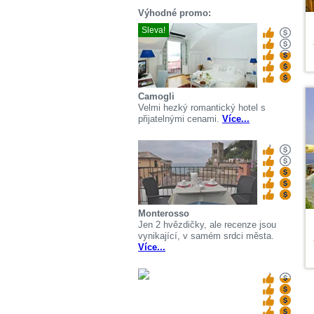
Výhodné promo:
Sleva!
V
Camogli
Velmi hezký romantický hotel s
přijatelnými cenami.
Více...
Monterosso
Jen 2 hvězdičky, ale recenze jsou
vynikající, v samém srdci města.
Více...