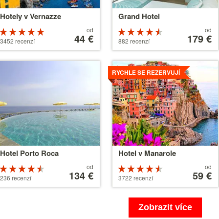
Hotely v Vernazze
Grand Hotel
Ceny
Ceny
od
od
Hodnocení
Hodnocení
od
44 €
od
179 €
5 z 5
4.5 z 5
3452 recenzí
882 recenzí
44 €
179 €
íce
Více
RYCHLE SE REZERVUJÍ
Hotel Porto Roca
Hotel v Manarole
Ceny
Ceny
od
od
Hodnocení
Hodnocení
od
134 €
od
59 €
4.5 z 5
4.5 z 5
236 recenzí
3722 recenzí
134 €
59 €
Zobrazit více