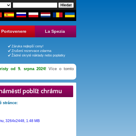
Portovenere
La Spezia
Záruka nejlepší ceny!
Zrušení rezervace zdarma
Žádné skryté náklady nebo poplatky
risty od 9. srpna 2024!
Více o tomto
 náměstí poblíž chrámu
é stránce: