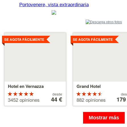
Portovenere, vista extraordinaria
Ver
Ver
detalles
detalles
SE AGOTA FÁCILMENTE
SE AGOTA FÁCILMENTE
Hotel en Vernazza
Grand Hotel
Valoración
A
Valoració
A
desde
des
partir
44 €
partir
179
de 5
de 4.5
3452 opiniones
882 opiniones
de
de
estrellas
estrellas
44 €
179 €
sobre 5
sobre 5
Mostrar más