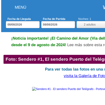
MENÚ
Fecha de Llegada
Fecha de Partida
Noches:
1
2
adultos
¡Noticia importante! ¡El Camino del Amor (Via dell
desde el 9 de agosto de 2024!
Lee más sobre esta r
Foto: Sendero #1, El sendero Puerto del Telég
Para ver todas las fotos en una 
visita la Galería de Fot