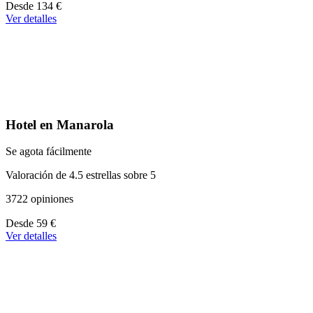
A
Desde
134 €
partir
Ver detalles
de
134 €
Hotel en Manarola
Se agota fácilmente
Valoración de 4.5 estrellas sobre 5
3722 opiniones
A
Desde
59 €
partir
Ver detalles
de
59 €