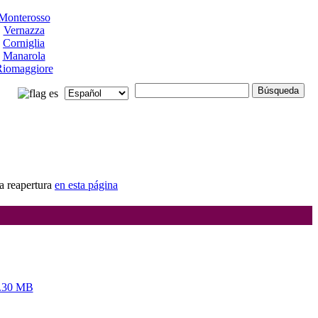
Monterosso
Vernazza
Corniglia
Manarola
iomaggiore
os
a reapertura
en esta página