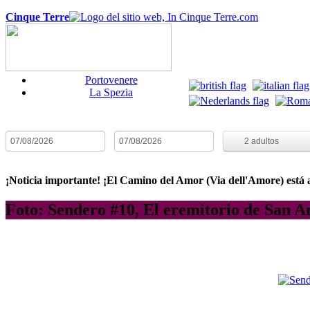
Cinque Terre
Portovenere
La Spezia
Fecha de Llegada
Fecha de Partida
Noches:
1
H
2
adultos
¡Noticia importante! ¡El Camino del Amor (Via dell'Amore) está ab
Foto: Sendero #10, El eremitorio de San 