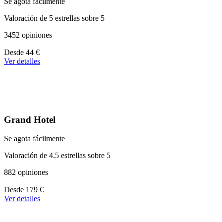
Se agota fácilmente
Valoración de 5 estrellas sobre 5
3452 opiniones
A
Desde
44 €
partir
Ver detalles
de
44 €
Grand Hotel
Se agota fácilmente
Valoración de 4.5 estrellas sobre 5
882 opiniones
A
Desde
179 €
partir
Ver detalles
de
179 €