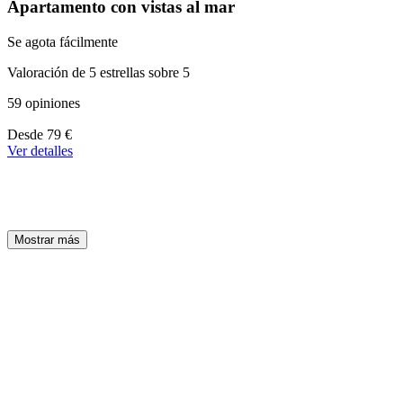
Apartamento con vistas al mar
Se agota fácilmente
Valoración de 5 estrellas sobre 5
59 opiniones
A
Desde
79 €
partir
Ver detalles
de
79 €
Mostrar más