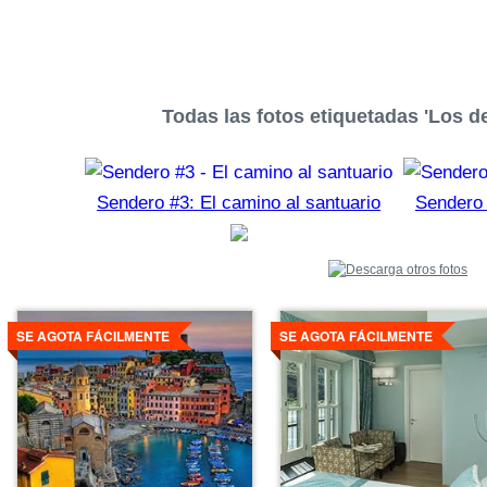
Todas las fotos etiquetadas 'Los 
Sendero #3: El camino al santuario
Sendero 
Ver
Ver
detalles
detalles
SE AGOTA FÁCILMENTE
SE AGOTA FÁCILMENTE