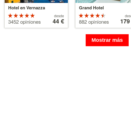
Hotel en Vernazza
Grand Hotel
Valoración
A
Valoració
A
desde
des
partir
44 €
partir
179
de 5
de 4.5
3452 opiniones
882 opiniones
de
de
estrellas
estrellas
44 €
179 €
sobre 5
sobre 5
Mostrar más