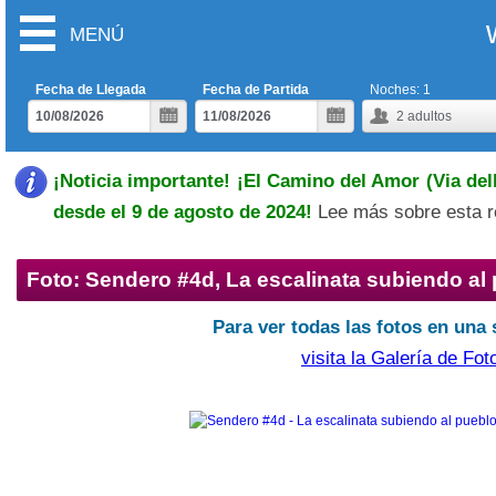
MENÚ
Fecha de Llegada
Fecha de Partida
Noches:
1
2
adultos
¡Noticia importante! ¡El Camino del Amor (Via dell
desde el 9 de agosto de 2024!
Lee más sobre esta r
Foto: Sendero #4d, La escalinata subiendo al
Para ver todas las fotos en una 
visita la Galería de Fot