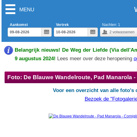
MENU
Aankomst
Vertrek
Nachten:
1
2
volwassenen
Belangrijk nieuws! De Weg der Liefde (Via dell'A
9 augustus 2024!
Lees meer over deze heropening
o
Foto: De Blauwe Wandelroute, Pad Manarola - 
Voor een overzicht van alle foto's
Bezoek de "Fotogalerie