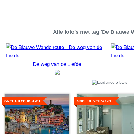
Alle foto's met tag 'De Blauwe 
De weg van de Liefde
Details
Details
bekijken
bekijken
SNEL UITVERKOCHT
SNEL UITVERKOCHT