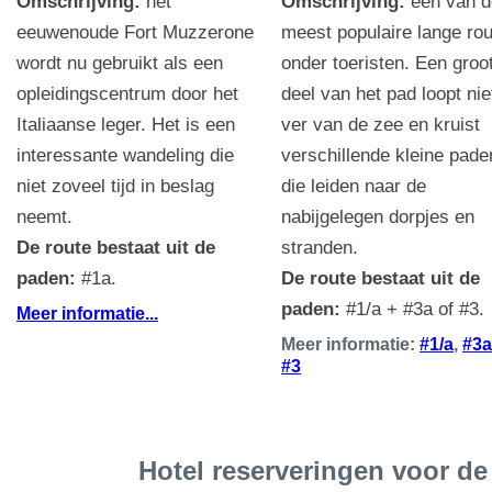
Omschrijving:
het
Omschrijving:
een van d
eeuwenoude Fort Muzzerone
meest populaire lange ro
wordt nu gebruikt als een
onder toeristen. Een groo
opleidingscentrum door het
deel van het pad loopt nie
Italiaanse leger. Het is een
ver van de zee en kruist
interessante wandeling die
verschillende kleine pade
niet zoveel tijd in beslag
die leiden naar de
neemt.
nabijgelegen dorpjes en
De route bestaat uit de
stranden.
paden:
#1a.
De route bestaat uit de
paden:
#1/a + #3a of #3.
Meer informatie...
Meer informatie:
#1/a
,
#3a
#3
Hotel reserveringen voor de 