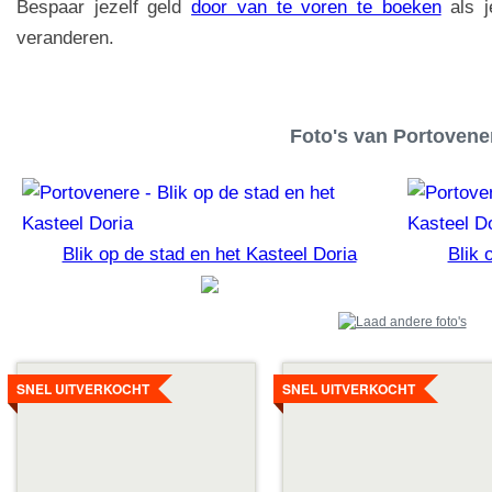
Bespaar jezelf geld
door van te voren te boeken
als j
veranderen.
Foto's van Portovene
Blik op de stad en het Kasteel Doria
Blik 
Details
Details
bekijken
bekijken
SNEL UITVERKOCHT
SNEL UITVERKOCHT