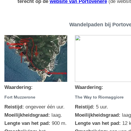
terecht op de
website van Portovenere
(de websit
Wandelpaden bij Portov
Waardering:
Waardering:
Fort Muzzerone
The Way to Riomaggiore
Reistijd:
ongeveer één uur.
Reistijd:
5 uur.
Moeilijkheidsgraad:
laag.
Moeilijkheidsgraad:
laag
Lengte van het pad:
900 m.
Lengte van het pad:
12 