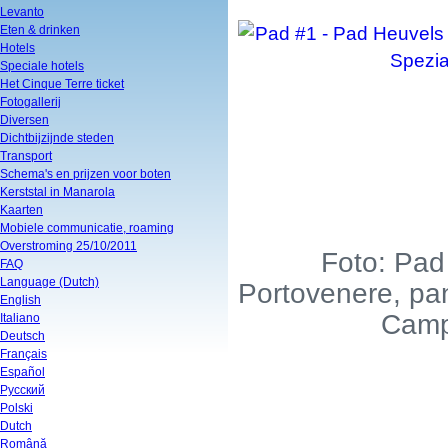
Levanto
Eten & drinken
Hotels
Speciale hotels
Het Cinque Terre ticket
Fotogallerij
Diversen
Dichtbijzijnde steden
Transport
Schema's en prijzen voor boten
Kerststal in Manarola
Kaarten
Mobiele communicatie, roaming
Overstroming 25/10/2011
Foto: Pad
FAQ
Language (Dutch)
Portovenere, pan
English
Camp
Italiano
Deutsch
Français
Español
Русский
Polski
Dutch
Română