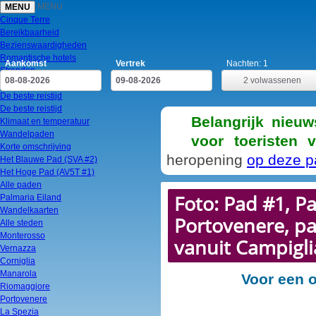
MENU
MENU
Cinque Terre
Bereikbaarheid
Bezienswaardigheden
Romantische hotels
Aankomst
Vertrek
Nachten:
1
Stranden
2
volwassenen
Dagtrips
De beste reistijd
De beste reistijd
Belangrijk nieuw
Klimaat en temperatuur
Wandelpaden
voor toeristen 
Korte omschrijving
heropening
op deze p
Het Blauwe Pad (SVA #2)
Het Hoge Pad (AV5T #1)
Alle paden
Foto: Pad #1, P
Palmaria Eiland
Wandelkaarten
Portovenere, pa
Alle steden
Monterosso
vanuit Campigli
Vernazza
Corniglia
Manarola
Voor een o
Riomaggiore
Portovenere
La Spezia