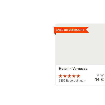
Details
bekijken
SNEL UITVERKOCHT
Hotel in Vernazza
Prijs
vanaf
Beoordeeld
vanaf
44 €
als 5 sterren
3452 Beoordelingen
44 €
van 5