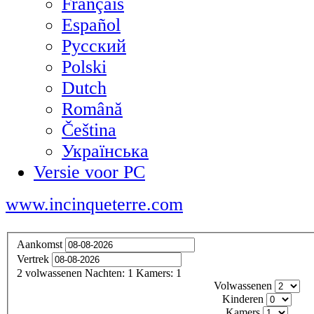
Français
Español
Русский
Polski
Dutch
Română
Čeština
Українська
Versie voor PC
www.incinqueterre.com
Aankomst
Vertrek
2
volwassenen
Nachten:
1
Kamers:
1
Volwassenen
Kinderen
Kamers