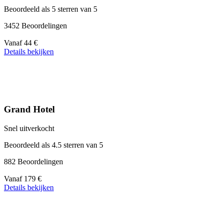
Beoordeeld als 5 sterren van 5
3452 Beoordelingen
Prijs
Vanaf
44 €
vanaf
Details bekijken
44 €
Grand Hotel
Snel uitverkocht
Beoordeeld als 4.5 sterren van 5
882 Beoordelingen
Prijs
Vanaf
179 €
vanaf
Details bekijken
179 €