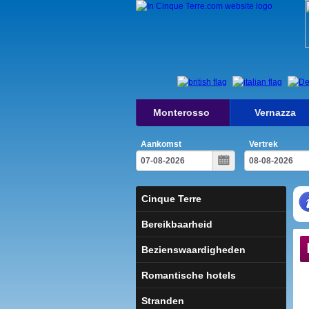
Monterosso
Vernazza
Aankomst
Vertrek
Cinque Terre
Bereikbaarheid
Bezienswaardigheden
Romantische hotels
Stranden