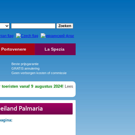
Portovenere
La Spezia
Beste prijsgarantie
GRATIS annulering
Geen verborgen kosten of commissie
 toeristen vanaf 9 augustus 2024!
Lees
 eiland Palmaria
pagina: