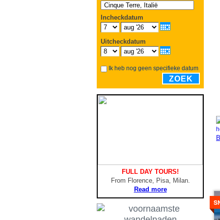
Incheckdatum
Uitcheckdatum
Ik heb nog geen specifieke datum
ZOEK
B
FULL DAY TOURS!
From Florence, Pisa, Milan.
Read more
De
b
S