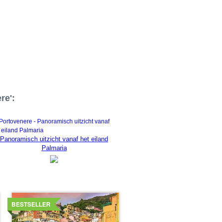
re':
Panoramisch uitzicht vanaf het eiland
Palmaria
Details
bekijken
BESTSELLER