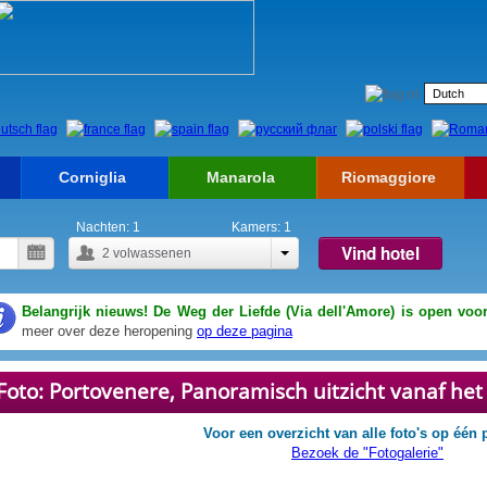
Corniglia
Manarola
Riomaggiore
Nachten:
1
Kamers:
1
Vind hotel
2
volwassenen
Belangrijk nieuws! De Weg der Liefde (Via dell'Amore) is open voor
meer over deze heropening
op deze pagina
Foto: Portovenere, Panoramisch uitzicht vanaf het
Voor een overzicht van alle foto's op één 
Bezoek de "Fotogalerie"