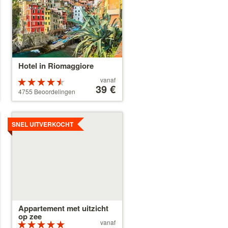
Hotel in Riomaggiore
Prijs
vanaf
Beoordeeld
vanaf
39 €
als 4.5
4755 Beoordelingen
39 €
sterren van 5
Details
bekijken
SNEL UITVERKOCHT
Appartement met uitzicht
op zee
Prijs
vanaf
Beoordeeld