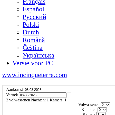
Français
Español
Русский
Polski
Dutch
Română
Čeština
Українська
Versie voor PC
www.incinqueterre.com
Aankomst
Vertrek
2
volwassenen
Nachten:
1
Kamers:
1
Volwassenen
Kinderen
Kamers