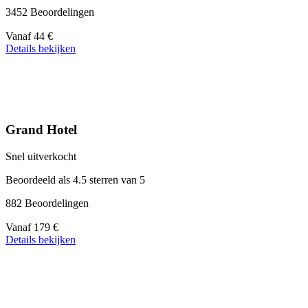
3452 Beoordelingen
Prijs
Vanaf
44 €
vanaf
Details bekijken
44 €
Grand Hotel
Snel uitverkocht
Beoordeeld als 4.5 sterren van 5
882 Beoordelingen
Prijs
Vanaf
179 €
vanaf
Details bekijken
179 €