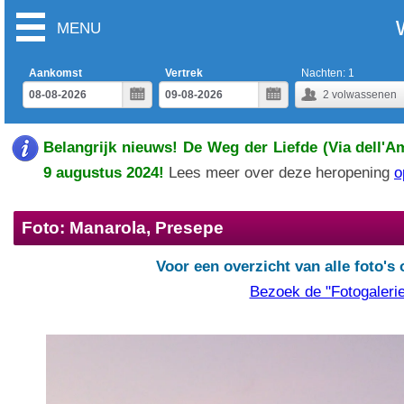
MENU
Aankomst
Vertrek
Nachten:
1
2
volwassenen
Belangrijk nieuws! De Weg der Liefde (Via dell'A
9 augustus 2024!
Lees meer over deze heropening
o
Foto: Manarola, Presepe
Voor een overzicht van alle foto's
Bezoek de "Fotogalerie