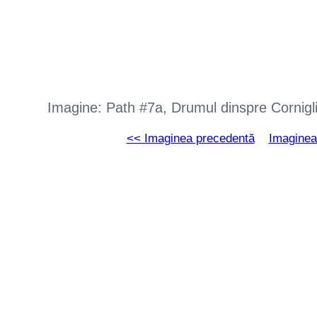
Imagine: Path #7a, Drumul dinspre Cornig
<< Imaginea precedentă
Imaginea