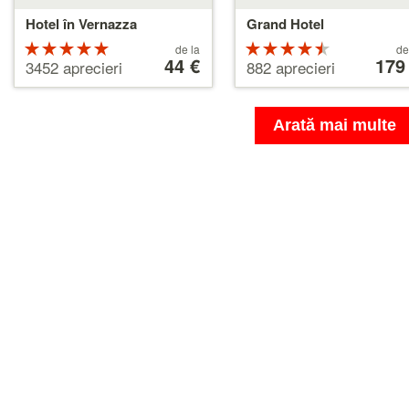
Hotel în Vernazza
Grand Hotel
Rating
Prețuri
Rating
Prețuri
de la
de
de
44 €
de
179
5 din 5
4.5 din 5
3452 aprecieri
882 aprecieri
la
la
44 €
179 €
Arată mai multe