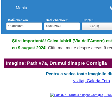
Meniu
Dată check-in
Dată check-out
Nopți:
1
2
adulți
Știre importantă! Calea Iubirii (Via dell'Amore) es
cu 9 august 2024!
Citiți mai multe despre această r
Imagine: Path #7a, Drumul dinspre Corniglia
Pentru a vedea toate imaginile di
vizitați Galeria Foto