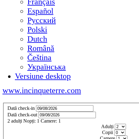
Français
Español
Русский
Polski
Dutch
Română
Čeština
Українська
Versiune desktop
www.incinqueterre.com
Dată check-in
Dată check-out
2
adulți
Nopți:
1
Camere:
1
Adulți
Copii
Camere