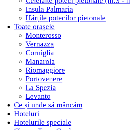
Celelalte poteci pietonale (nr.3 - n
Insula Palmaria
Hărțile potecilor pietonale
Toate orașele
Monterosso
Vernazza
Corniglia
Manarola
Riomaggiore
Portovenere
La Spezia
Levanto
Ce și unde să mâncăm
Hoteluri
Hotelurile speciale