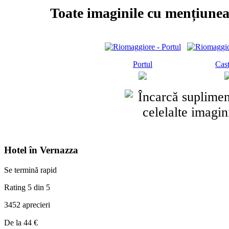
Toate imaginile cu mențiunea
Portul
Cast
Hotel în Vernazza
Se termină rapid
Rating 5 din 5
3452 aprecieri
Prețuri
De la
44 €