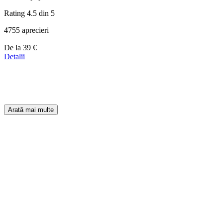
Rating 4.5 din 5
4755 aprecieri
Prețuri
De la
39 €
de
Detalii
la
39 €
Arată mai multe