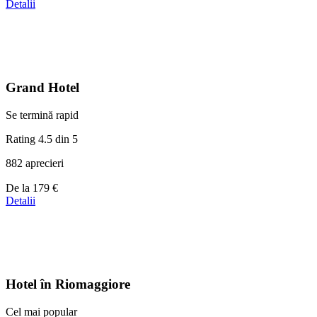
de
Detalii
la
44 €
Grand Hotel
Se termină rapid
Rating 4.5 din 5
882 aprecieri
Prețuri
De la
179 €
de
Detalii
la
179 €
Hotel în Riomaggiore
Cel mai popular