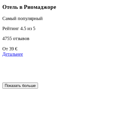
Отель в Риомаджоре
Самый популярный
Рейтинг 4.5 из 5
4755 отзывов
Цены
От
39 €
от
Детальнее
39 €
Показать больше