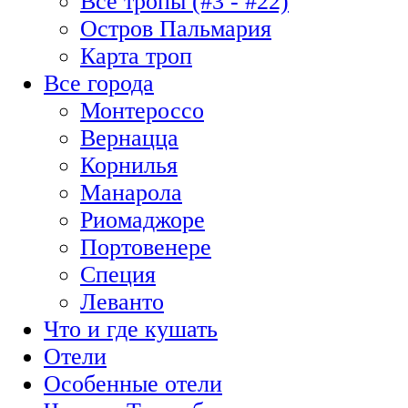
Все тропы (#3 - #22)
Остров Пальмария
Карта троп
Все города
Монтероссо
Вернацца
Корнилья
Манарола
Риомаджоре
Портовенере
Специя
Леванто
Что и где кушать
Отели
Особенные отели