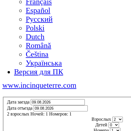
Français
Español
Русский
Polski
Dutch
Română
Čeština
Українська
Версия для ПК
www.incinqueterre.com
Дата заезда
Дата отъезда
2
взрослых
Ночей:
1
Номеров:
1
Взрослых
Детей
Номера