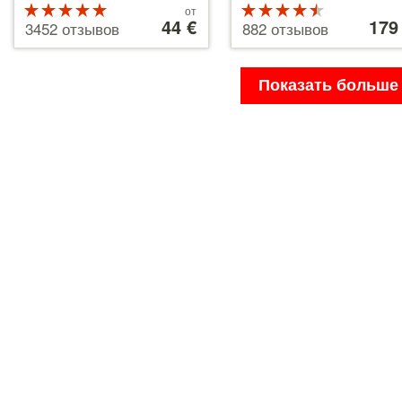
Рейтинг
Цены
Рейтинг
Цены
от
от
44 €
от
179
5 из 5
4.5 из 5
3452 отзывов
882 отзывов
44 €
179 €
Показать больше