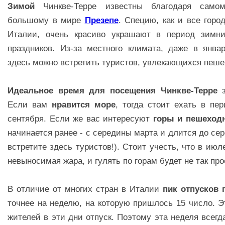
Зимой
Чинкве-Терре известны благодаря самом
большому в мире
Презепе
. Специю, как и все горо
Италии, очень красиво украшают в период зимн
праздников. Из-за местного климата, даже в янва
здесь можно встретить туристов, увлекающихся пеш
Идеальное время для посещения Чинкве-Терре
з
Если вам
нравится море
, тогда стоит ехать в пе
сентября. Если же вас интересуют
горы и пешеход
начинается ранее - с середины марта и длится до се
встретите здесь туристов!). Стоит учесть, что в июл
невыносимая жара, и гулять по горам будет не так про
В отличие от многих стран в Италии
пик отпусков 
точнее на неделю, на которую пришлось 15 число. Э
жителей в эти дни отпуск. Поэтому эта неделя всегд