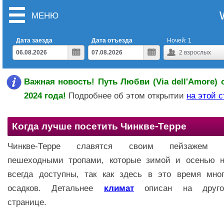
МЕНЮ
Дата заезда
Дата отъезда
Ночей:
1
2
взрослых
Важная новость! Путь Любви (Via dell'Amore) 
2024 года!
Подробнее об этом открытии
на этой 
Когда лучше посетить Чинкве-Терре
Чинкве-Терре славятся своим пейзажем 
пешеходными тропами, которые зимой и осенью 
всегда доступны, так как здесь в это время мно
осадков. Детальнее
климат
описан на друго
странице.