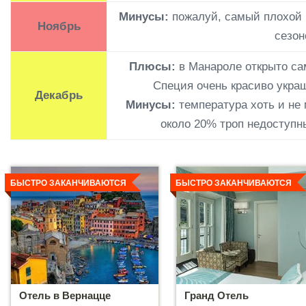
Минусы:
пожалуй, самый плохой 
Ноябрь
сезон
Плюсы:
в Манароле открыто с
Специя очень красиво укра
Декабрь
Минусы:
температура хоть и не 
около 20% троп недоступн
Детальнее
Детальнее
БЫСТРО ЗАКАНЧИВАЮТСЯ
БЫСТРО ЗАКАНЧИВАЮТСЯ
Отель в Вернацце
Гранд Отель