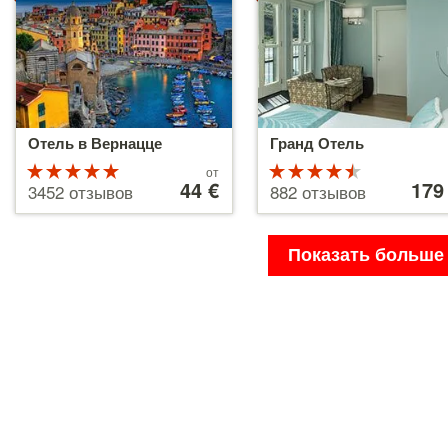
Отель в Вернацце
Гранд Отель
Рейтинг
Цены
Рейтинг
Цены
от
от
44 €
от
179
5 из 5
4.5 из 5
3452 отзывов
882 отзывов
44 €
179 €
Показать больше