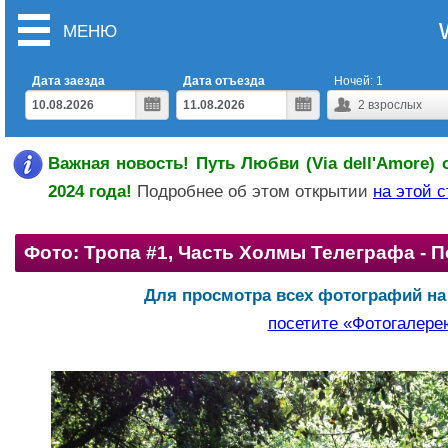
МЕНЮ
Дата заезда
Дата отъезда
Ночей:
1
2
взрослых
Важная новость! Путь Любви (Via dell'Amore) 
2024 года!
Подробнее об этом открытии
на этой 
Фото: Тропа #1, Часть Холмы Телеграфа - 
Для просмотра всех фотографий на
посетите «Фотогалере