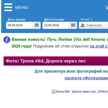
МЕНЮ
Дата заезда
Дата отъезда
Ночей:
1
2
взрослых
Важная новость! Путь Любви (Via dell'Amore) 
2024 года!
Подробнее об этом открытии
на этой 
Фото: Тропа #6d, Дорога через лес
Для просмотра всех фотографий на
посетите «Фотогалере