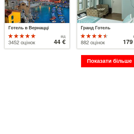
Готель в Вернацці
Гранд Готель
Рейтинг
Ціни
Рейтинг
Ціни
від
від
44 €
від
179
5 з 5
4.5 з 5
3452 оцінок
882 оцінок
44 €
179 €
Показати більше