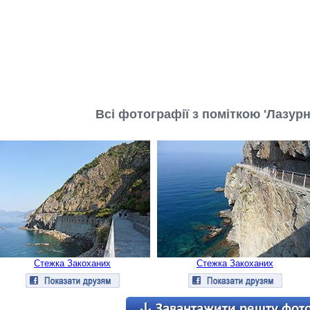
Всі фотографії з поміткою 'Лазурн
Стежка Закоханих
Стежка Закоханих