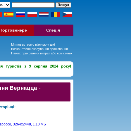
Портовенере
Спеція
Ми повертаємо різницю у ціні
Безкоштовне скасування бронювання
Ніяких прихованих витрат або комісійних
ля туристів з 9 серпня 2024 року!
ини Вернацца -
торінці: