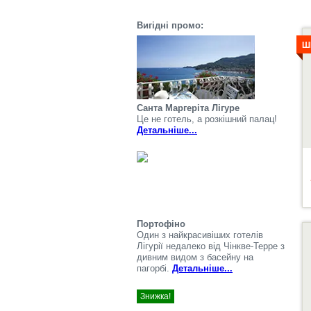
Вигідні промо:
Д
Ш
Санта Маргеріта Лігуре
Це не готель, а розкішний палац!
Детальніше...
Портофіно
Д
Один з найкрасивіших готелів
Лігурії недалеко від Чінкве-Терре з
дивним видом з басейну на
пагорбі.
Детальніше...
Знижка!