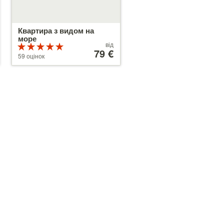
Квартира з видом на
море
Ціни
від
Рейтинг
від
79 €
5 з 5
59 оцінок
79 €