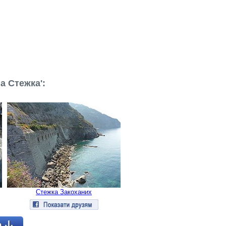
а Стежка':
Стежка Закоханих