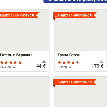
етальніше
Детальніше
ВИДКО ЗАКІНЧУЮТЬСЯ
ШВИДКО ЗАКІНЧУЮТЬСЯ
Готель в Вернацці
Гранд Готель
Ціни
Ціни
від
від
Рейтинг
Рейтинг
від
44 €
від
179 €
5 з 5
4.5 з 5
3452 оцінок
882 оцінок
44 €
179 €
етальніше
Детальніше
ШВИДКО ЗАКІНЧУЮТЬСЯ