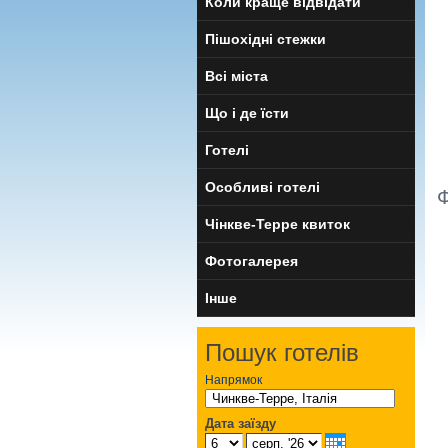
Коли краще відвідати
Пішохідні стежки
Всі міста
Що і де їсти
Готелі
Особливі готелі
Ф
Чінкве-Терре квиток
Фотогалерея
Інше
Пошук готелів
Напрямок
Дата заїзду