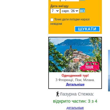
Дата виїзду
Точні дати поїздки наразі
невідомі
ШУКАТИ
Одноденний тур!
З Флоренції, Пізи, Мілана.
Детальніше
Лазурна Стежка:
відкрито частин: 3 з 4
детальніше