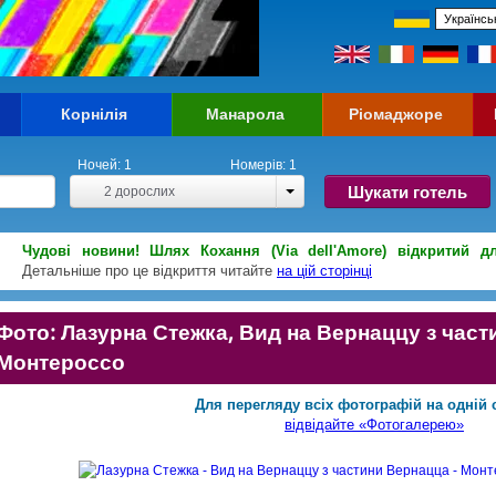
Корнілія
Манарола
Ріомаджоре
Ночей:
1
Номерів:
1
Шукати готель
2
дорослих
Чудові новини! Шлях Кохання (Via dell'Amore) відкритий д
Детальніше про це відкриття читайте
на цій сторінці
Фото: Лазурна Стежка, Вид на Вернаццу з част
Монтероссо
Для перегляду всіх фотографій на одній с
відвідайте «Фотогалерею»