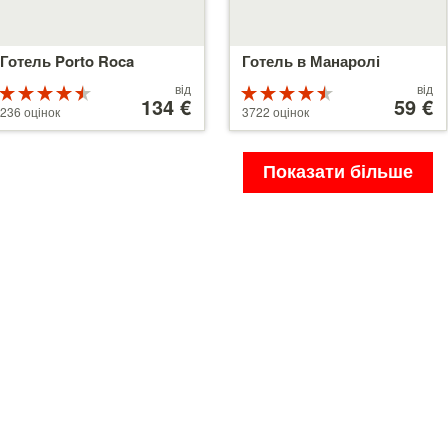
Готель Porto Roca
Готель в Манаролі
Ціни
Ціни
від
від
Рейтинг
Рейтинг
від
134 €
від
59 €
4.5 з 5
4.5 з 5
236 оцінок
3722 оцінок
134 €
59 €
Показати більше