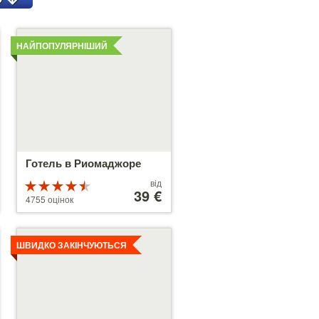
Детальніше
НАЙПОПУЛЯРНІШИЙ
Готель в Риомаджоре
Ціни
від
Рейтинг
від
39 €
4.5 з 5
4755 оцінок
39 €
Детальніше
ШВИДКО ЗАКІНЧУЮТЬСЯ