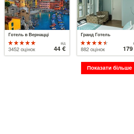
Готель в Вернацці
Гранд Готель
Рейтинг
Ціни
Рейтинг
Ціни
від
від
44 €
від
179
5 з 5
4.5 з 5
3452 оцінок
882 оцінок
44 €
179 €
Показати більше