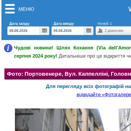
МЕНЮ
Дата заїзду
Дата виїзду
Ночей:
1
2
дорослих
Чудові новини! Шлях Кохання (Via dell'Amor
серпня 2024 року!
Детальніше про це відкриття 
Фото: Портовенере, Вул. Каппелліні, Головн
Для перегляду всіх фотографій на 
відвідайте «Фотогалер