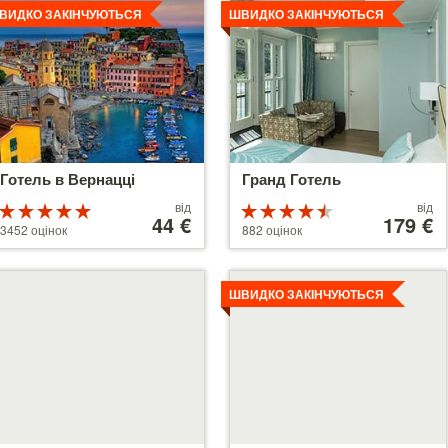
ВИДКО ЗАКІНЧУЮТЬСЯ
ШВИДКО ЗАКІНЧУЮТЬСЯ
Готель в Вернацці
Гранд Готель
Ціни
Ціни
від
від
Рейтинг
Рейтинг
від
44 €
від
179 €
5 з 5
4.5 з 5
3452 оцінок
882 оцінок
44 €
179 €
етальніше
Детальніше
ШВИДКО ЗАКІНЧУЮТЬСЯ