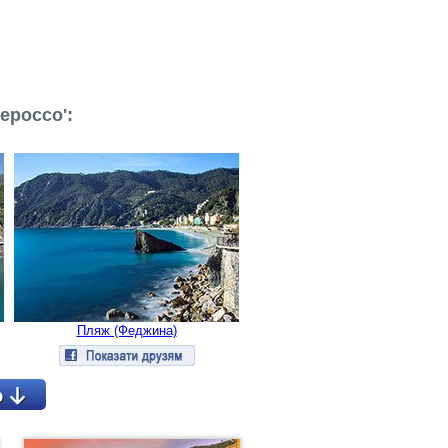
ероссо':
Пляж (Феджина)
Детальніше