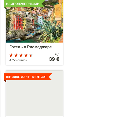
НАЙПОПУЛЯРНІШИЙ
Готель в Риомаджоре
Ціни
від
Рейтинг
від
39 €
4.5 з 5
4755 оцінок
39 €
Детальніше
ШВИДКО ЗАКІНЧУЮТЬСЯ