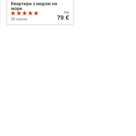
Квартира з видом на
море
Ціни
від
Рейтинг
від
79 €
5 з 5
59 оцінок
79 €