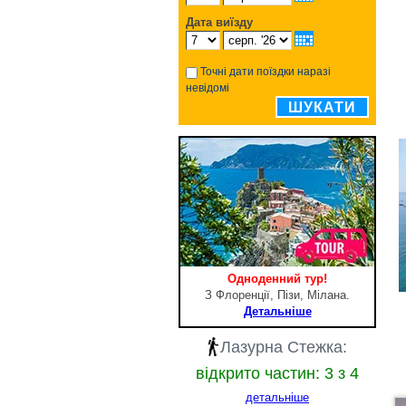
Дата виїзду
Точні дати поїздки наразі
невідомі
ШУКАТИ
Одноденний тур!
З Флоренції, Пізи, Мілана.
Детальніше
Лазурна Стежка:
відкрито частин: 3 з 4
детальніше
Д