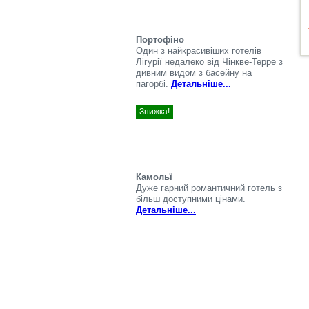
Портофіно
Один з найкрасивіших готелів
Лігурії недалеко від Чінкве-Терре з
дивним видом з басейну на
пагорбі.
Детальніше...
Знижка!
Камольї
Дуже гарний романтичний готель з
більш доступними цінами.
Детальніше...