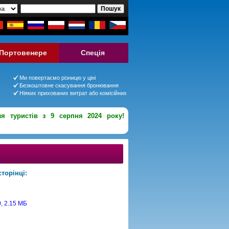
Портовенере
Спеція
Ми повертаємо різницю у ціні
Безкоштовне скасування бронювання
Ніяких прихованих витрат або комісійних
ля туристів з 9 серпня 2024 року!
торінці: