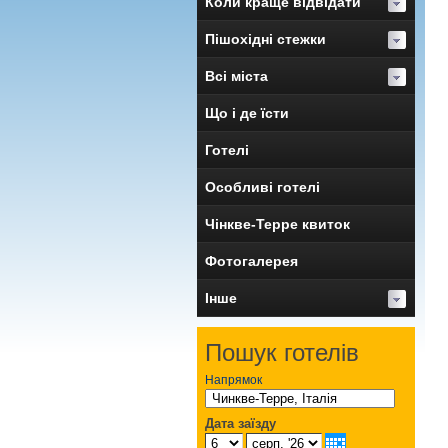
Коли краще відвідати
Пішохідні стежки
Всі міста
Що і де їсти
Готелі
Особливі готелі
Чінкве-Терре квиток
Фотогалерея
Інше
Пошук готелів
Напрямок
Дата заїзду