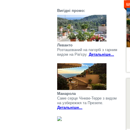
Ш
Вигідні промо:
Леванто
Розташований на пагорбі з гарним
видом на Рів'єру.
Детальніше...
Д
Манарола
Саме серце Чінкве-Терре з видом
на узбережжя та Презепе.
Детальніше...