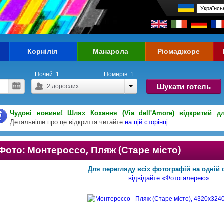
Корнілія
Манарола
Ріомаджоре
Ночей:
1
Номерів:
1
Шукати готель
2
дорослих
Чудові новини! Шлях Кохання (Via dell'Amore) відкритий д
Детальніше про це відкриття читайте
на цій сторінці
Фото: Монтероссо, Пляж (Старе місто)
Для перегляду всіх фотографій на одній с
відвідайте «Фотогалерею»