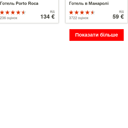
Готель Porto Roca
Готель в Манаролі
Ціни
Ціни
від
від
Рейтинг
Рейтинг
від
134 €
від
59 €
4.5 з 5
4.5 з 5
236 оцінок
3722 оцінок
134 €
59 €
Показати більше