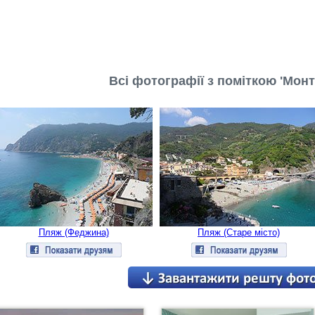
Всі фотографії з поміткою 'Монт
Пляж (Феджина)
Пляж (Старе місто)
етальніше
Детальніше