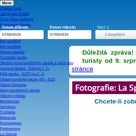
Menu
Menu
Cinque Terre
Jak se tam dostat
Co je třeba sledovat
Romantické hotely
Datum příjezdu
Datum odjezdu
Nocí:
1
Všechny pláže
2
dospělých
Navštívit za 1. den
Kdy navštívit
Kdy navštívit
Důležitá zpráva!
Klima a teplota
Turistické stezky
turisty od 9. srp
Stručný popis turistických stezek a jejich stav
stránce
Azurová stezka - SVA (ex č. 2)
Pěší stezka - AV5T (ex č. 1)
Ostatní turistické stezky (#3 - #22)
Fotografie: La 
Ostrov Palmaria
Mapy turistických stezek
Všechny města
Chcete-li zob
Monterosso
Vernazza
Corniglia
Manarola
Riomaggiore
Portovenere
La Spezia