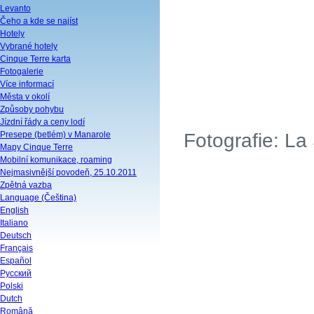
Levanto
Čeho a kde se najíst
Hotely
Vybrané hotely
Cinque Terre karta
Fotogalerie
Více informací
Města v okolí
Způsoby pohybu
Jízdní řády a ceny lodí
Presepe (betlém) v Manarole
Fotografie: L
Mapy Cinque Terre
Mobilní komunikace, roaming
Nejmasivnější povodeň, 25.10.2011
Zpětná vazba
Language (Čeština)
English
Italiano
Deutsch
Français
Español
Русский
Polski
Dutch
Română