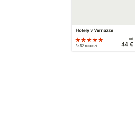
Hotely v Vernazze
Ceny
od
Hodnocení
od
44 €
5 z 5
3452 recenzí
44 €