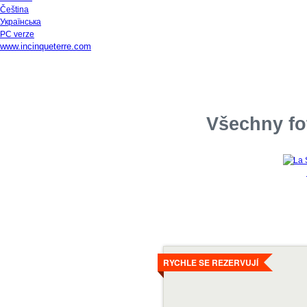
Čeština
Українська
PC verze
www.incinqueterre.com
Všechny fo
Více
RYCHLE SE REZERVUJÍ