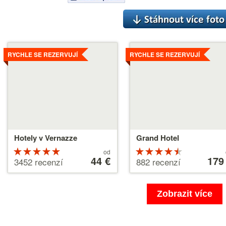
Více
Více
RYCHLE SE REZERVUJÍ
RYCHLE SE REZERVUJÍ
Hotely v Vernazze
Grand Hotel
Hodnocení
Ceny
Hodnocen
Ceny
od
od
44 €
od
179
5 z 5
4.5 z 5
3452 recenzí
882 recenzí
44 €
179 €
Zobrazit více