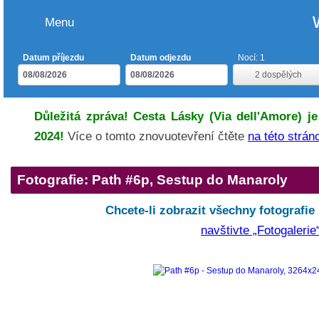
Menu
Datum příjezdu
Datum odjezdu
Nocí:
1
2
dospělých
Důležitá zpráva! Cesta Lásky (Via dell'Amore) je
2024!
Více o tomto znovuotevření čtěte
na této strán
Fotografie: Path #6p, Sestup do Manaroly
Chcete-li zobrazit všechny fotografie
navštivte „Fotogalerie