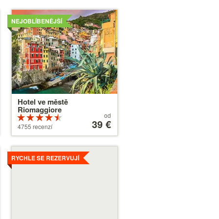
Více
NEJOBLÍBENĚJŠÍ
Hotel ve městě
Riomaggiore
Ceny
od
Hodnocení
od
39 €
4.5 z 5
4755 recenzí
39 €
Více
RYCHLE SE REZERVUJÍ