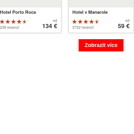
Hotel Porto Roca
Hotel v Manarole
Ceny
Ceny
od
od
Hodnocení
Hodnocení
od
134 €
od
59 €
4.5 z 5
4.5 z 5
236 recenzí
3722 recenzí
134 €
59 €
Zobrazit více