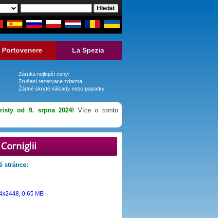
Portovenere
La Spezia
Záruka nejlepší ceny!
Zrušení rezervace zdarma
Žádné skryté náklady nebo poplatky
risty od 9. srpna 2024!
Více o tomto
Corniglii
é stránce: