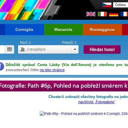
Corniglia
Manarola
Riomaggiore
Nocí:
1
Pokojů:
1
Hledat hotel
2
dospělých
Důležitá zpráva! Cesta Lásky (Via dell'Amore) je otevřena pro tu
znovuotevření čtěte
na této stránce
Fotografie: Path #6p, Pohled na pobřeží směrem k 
Chcete-li zobrazit všechny fotografie na jedn
navštivte „Fotogalerie“