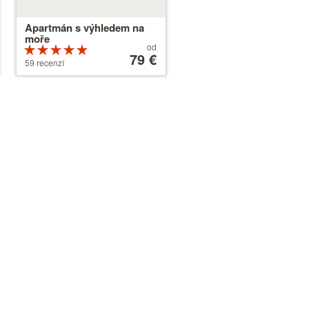
Apartmán s výhledem na
moře
Ceny
od
Hodnocení
od
79 €
5 z 5
59 recenzí
79 €