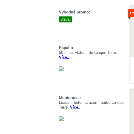
V
Výhodné promo:
R
Sleva!
Rapallo
50 minut vlakem do Cinque Terre.
Více...
V
Monterosso
Luxusní hotel na území parku Cinque
Terre.
Více...