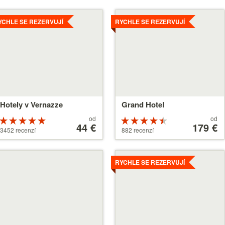
íce
Více
YCHLE SE REZERVUJÍ
RYCHLE SE REZERVUJÍ
Hotely v Vernazze
Grand Hotel
Ceny
Ceny
od
od
Hodnocení
Hodnocení
od
44 €
od
179 €
5 z 5
4.5 z 5
3452 recenzí
882 recenzí
44 €
179 €
íce
Více
RYCHLE SE REZERVUJÍ