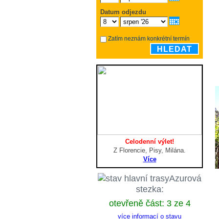
Datum odjezdu
Zatím neznám konkrétní termín
HLEDAT
Celodenní výlet!
Z Florencie, Pisy, Milána.
Více
Azurová
stezka:
otevřeně část: 3 ze 4
více informací o stavu