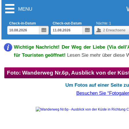
MENU
Check-in-Datum
Check-out-Datum
Nächte:
1
2
Erwachsene
Wichtige Nachricht! Der Weg der Liebe (Via dell
für Touristen geöffnet!
Lesen Sie mehr über diese 
Foto: Wanderweg Nr.6p, Ausblick von der Küst
Um Fotos auf einer Seite z
Besuchen Sie “Fotogaler