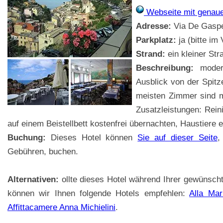
Webseite mit genau
Adresse:
Via De Gasper
Parkplatz:
ja (bitte im
Strand:
ein kleiner Str
Beschreibung:
modern
Ausblick von der Spitz
meisten Zimmer sind mi
Zusatzleistungen: Rein
auf einem Beistellbett kostenfrei übernachten, Haustiere e
Buchung:
Dieses Hotel können
Sie auf dieser Seite
,
Gebühren, buchen.
Alternativen:
ollte dieses Hotel während Ihrer gewünsch
können wir Ihnen folgende Hotels empfehlen:
Alla Mar
Affittacamere Anna Michielini
.