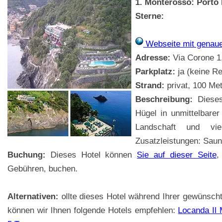
1. Monterosso: Porto
Sterne:
Webseite mit genau
Adresse:
Via Corone 1,
Parkplatz:
ja (keine Re
Strand:
privat, 100 Met
Beschreibung:
Dieses 
Hügel in unmittelbare
Landschaft und vie
Zusatzleistungen: Saun
Buchung:
Dieses Hotel können
Sie auf dieser Seite
,
Gebühren, buchen.
Alternativen:
ollte dieses Hotel während Ihrer gewünsch
können wir Ihnen folgende Hotels empfehlen:
Locanda Il 