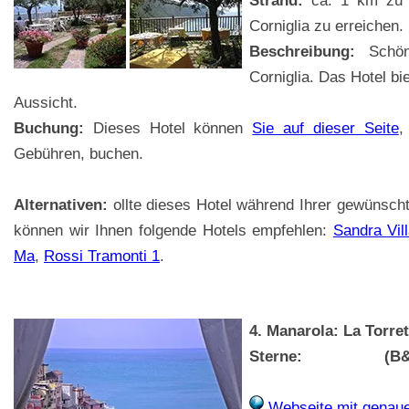
Strand:
ca. 1 km zu 
Corniglia zu erreichen.
Beschreibung:
Schön
Corniglia. Das Hotel bi
Aussicht.
Buchung:
Dieses Hotel können
Sie auf dieser Seite
,
Gebühren, buchen.
Alternativen:
ollte dieses Hotel während Ihrer gewünsch
können wir Ihnen folgende Hotels empfehlen:
Sandra Vi
Ma
,
Rossi Tramonti 1
.
4. Manarola: La Torret
Sterne:
(B
Webseite mit genau