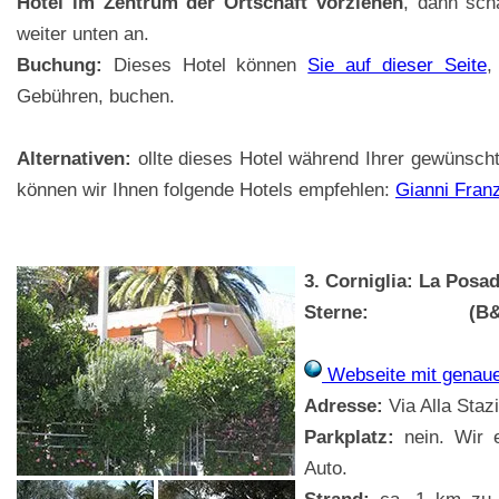
Hotel im Zentrum der Ortschaft vorziehen
, dann scha
weiter unten an.
Buchung:
Dieses Hotel können
Sie auf dieser Seite
,
Gebühren, buchen.
Alternativen:
ollte dieses Hotel während Ihrer gewünsch
können wir Ihnen folgende Hotels empfehlen:
Gianni Franz
3. Corniglia: La Posa
Sterne:
(B
Webseite mit genau
Adresse:
Via Alla Stazi
Parkplatz:
nein. Wir e
Auto.