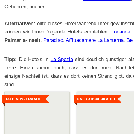
Gebühren, buchen.
Alternativen:
ollte dieses Hotel während Ihrer gewünsch
können wir Ihnen folgende Hotels empfehlen:
Locanda 
Palmaria-Insel
),
Paradiso
,
Affittacamere La Lanterna
,
Bel
Tipp:
Die Hotels in
La Spezia
sind deutlich günstiger al
Terre. Hinzu kommt noch, dass es dort mehr Nachtleb
einzige Nachteil ist, dass es dort keinen Strand gibt, da
sind.
Details
Details
ansehen
ansehen
BALD AUSVERKAUFT
BALD AUSVERKAUFT