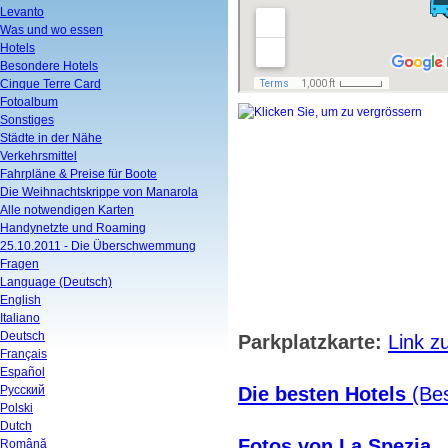
Levanto
Was und wo essen
Hotels
Besondere Hotels
Cinque Terre Card
Fotoalbum
Sonstiges
Städte in der Nähe
Verkehrsmittel
Fahrpläne & Preise für Boote
Die Weihnachtskrippe von Manarola
Alle notwendigen Karten
Handynetzte und Roaming
25.10.2011 - Die Überschwemmung
Fragen
Language (Deutsch)
English
Italiano
Deutsch
Parkplatzkarte:
Link z
Français
Español
Русский
Die besten Hotels
(Bes
Polski
Dutch
Fotos von La Spezia
.
Română