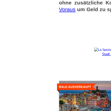
ohne zusätzliche Ko
Voraus
um Geld zu s
Stadt
Details
ansehen
BALD AUSVERKAUFT