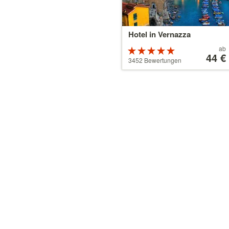
Hotel in Vernazza
Preis
ab
Bewertung:
ab
44 €
5 von 5
3452 Bewertungen
44 €
Sternen