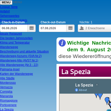
MENU
MENU
Cinque Terre
Anfahrt
Sehenswertes
Romantische Hotels
Check-in-Datum
Check-out-Datum
Nächte:
1
Alles über die Strände
2
Erwachsene
Ein-Tages-Trip
Ideale Reisezeit
Die besten Jahreszeiten
Wichtige Nachric
Klima und Temperatur
Wanderwege
dem 9. August 20
Beschreibung und aktuelle Situation
diese Wiedereröffnu
Wanderweg Azzurro (SVA Nr.2)
Wanderweg Alto (AV5T Nr.1)
Alle Wanderwege (Nr.3 - 22)
La Spezia
Palmaria-Insel
Karten der Wanderwege
Alle Städte
Monterosso
Vernazza
Corniglia
Manarola
Riomaggiore
Portovenere
La Spezia