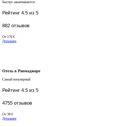
Быстро заканчиваются
Рейтинг 4.5 из 5
882 отзывов
Цены
От
179 €
от
Детальнее
179 €
Отель в Риомаджоре
Самый популярный
Рейтинг 4.5 из 5
4755 отзывов
Цены
От
39 €
от
Детальнее
39 €