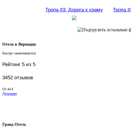
Тропа #3: Дорога к храму
Тропа #
Отель в Вернацце
Быстро заканчиваются
Рейтинг 5 из 5
3452 отзывов
Цены
От
44 €
от
Детальнее
44 €
Гранд Отель