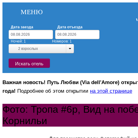
МЕНЮ
Дата заезда
Дата отъезда
Ночей:
1
Номеров:
1
2
взрослых
Искать отель
Важная новость! Путь Любви (Via dell'Amore) открыт
года!
Подробнее об этом открытии
на этой странице
Фото: Тропа #6p, Вид на поб
Корнильи