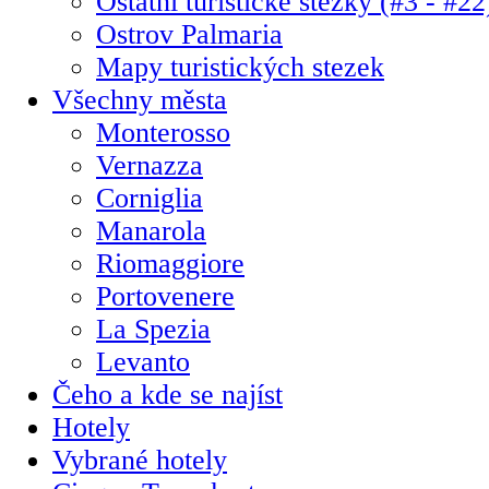
Ostatní turistické stezky (#3 - #22
Ostrov Palmaria
Mapy turistických stezek
Všechny města
Monterosso
Vernazza
Corniglia
Manarola
Riomaggiore
Portovenere
La Spezia
Levanto
Čeho a kde se najíst
Hotely
Vybrané hotely