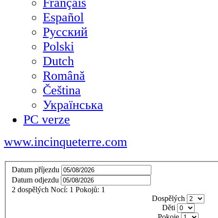
Français
Español
Русский
Polski
Dutch
Română
Čeština
Українська
PC verze
www.incinqueterre.com
Datum příjezdu
Datum odjezdu
2
dospělých
Nocí:
1
Pokojů:
1
Dospělých
Děti
Pokoje