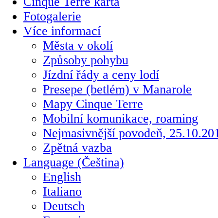
Cinque Terre karta
Fotogalerie
Více informací
Města v okolí
Způsoby pohybu
Jízdní řády a ceny lodí
Presepe (betlém) v Manarole
Mapy Cinque Terre
Mobilní komunikace, roaming
Nejmasivnější povodeň, 25.10.20
Zpětná vazba
Language (Čeština)
English
Italiano
Deutsch