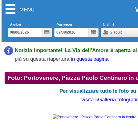
MENU
Arrivo
Partenza
Notti:
1
2
adulti
Notizia importante! La Via dell'Amore è aperta ai 
più su questa riapertura
in questa pagina
Foto: Portovenere, Piazza Paolo Centinaro in 
Per visualizzare tutte le foto su
visita «Galleria fotografi