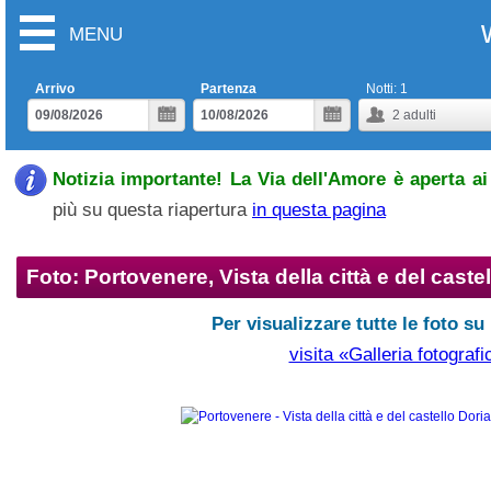
MENU
Arrivo
Partenza
Notti:
1
2
adulti
Notizia importante! La Via dell'Amore è aperta ai 
più su questa riapertura
in questa pagina
Foto: Portovenere, Vista della città e del caste
Per visualizzare tutte le foto su
visita «Galleria fotografi