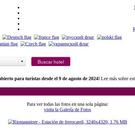
R
abitaciones:
1
Mejor precio garantizado
Buscar hotel
Cancelación GRATIS
Sin comisiones ni cobros ocult
ierto para turistas desde el 9 de agosto de 2024!
Lee más sobre est
l
Para ver todas las fotos en una sola página:
visita la Galería de Fotos