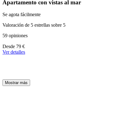
Apartamento con vistas al mar
Se agota fácilmente
Valoración de 5 estrellas sobre 5
59 opiniones
A
Desde
79 €
partir
Ver detalles
de
79 €
Mostrar más