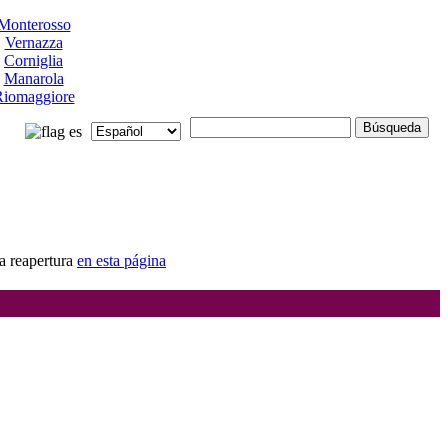
Monterosso
Vernazza
Corniglia
Manarola
iomaggiore
os
a reapertura
en esta página