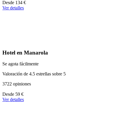
A
Desde
134 €
partir
Ver detalles
de
134 €
Hotel en Manarola
Se agota fácilmente
Valoración de 4.5 estrellas sobre 5
3722 opiniones
A
Desde
59 €
partir
Ver detalles
de
59 €