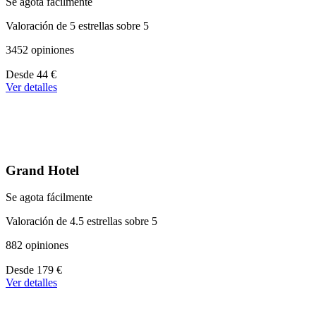
Se agota fácilmente
Valoración de 5 estrellas sobre 5
3452 opiniones
A
Desde
44 €
partir
Ver detalles
de
44 €
Grand Hotel
Se agota fácilmente
Valoración de 4.5 estrellas sobre 5
882 opiniones
A
Desde
179 €
partir
Ver detalles
de
179 €