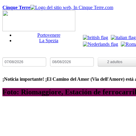
Cinque Terre
Portovenere
La Spezia
Fecha de Llegada
Fecha de Partida
Noches:
1
H
2
adultos
¡Noticia importante! ¡El Camino del Amor (Via dell'Amore) está ab
Foto: Riomaggiore, Estación de ferrocarri