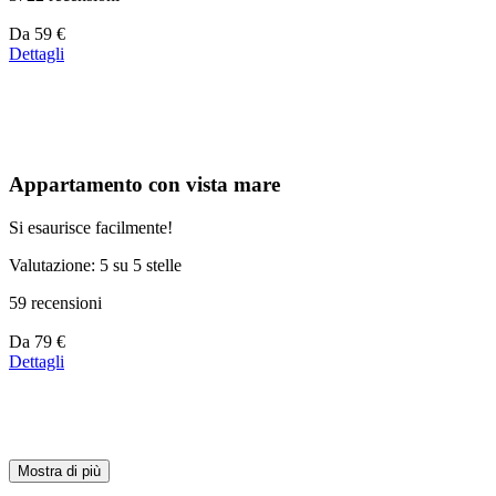
Prezzo
Da
59 €
a
Dettagli
partire
da
59 €
Appartamento con vista mare
Si esaurisce facilmente!
Valutazione: 5 su 5 stelle
59 recensioni
Prezzo
Da
79 €
a
Dettagli
partire
da
79 €
Mostra di più