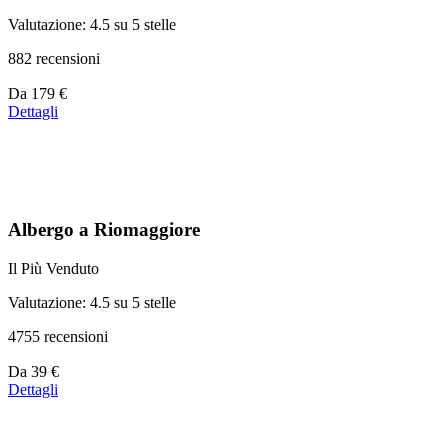
Valutazione: 4.5 su 5 stelle
882 recensioni
Prezzo
Da
179 €
a
Dettagli
partire
da
179 €
Albergo a Riomaggiore
Il Più Venduto
Valutazione: 4.5 su 5 stelle
4755 recensioni
Prezzo
Da
39 €
a
Dettagli
partire
da
39 €