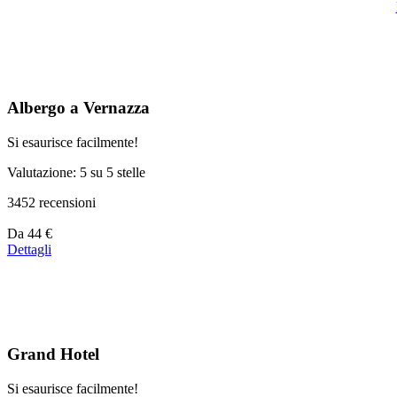
Albergo a Vernazza
Si esaurisce facilmente!
Valutazione: 5 su 5 stelle
3452 recensioni
Prezzo
Da
44 €
a
Dettagli
partire
da
44 €
Grand Hotel
Si esaurisce facilmente!