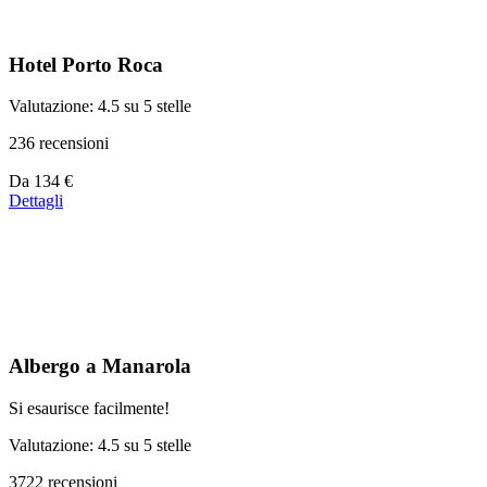
Hotel Porto Roca
Valutazione: 4.5 su 5 stelle
236 recensioni
Prezzo
Da
134 €
a
Dettagli
partire
da
134 €
Albergo a Manarola
Si esaurisce facilmente!
Valutazione: 4.5 su 5 stelle
3722 recensioni