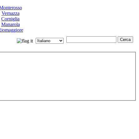
Monterosso
Vernazza
Corniglia
Manarola
iomaggiore