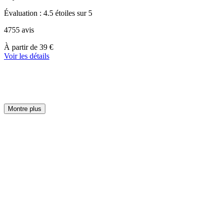
Évaluation : 4.5 étoiles sur 5
4755 avis
À
À partir de
39 €
partir
Voir les détails
de
39 €
Montre plus