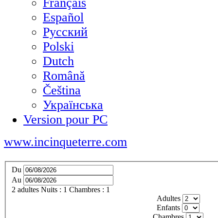
Français
Español
Русский
Polski
Dutch
Română
Čeština
Українська
Version pour PC
www.incinqueterre.com
Du
Au
2
adultes
Nuits :
1
Chambres :
1
Adultes
Enfants
Chambres