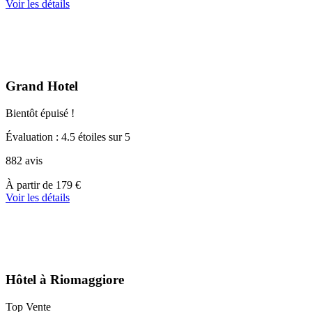
partir
Voir les détails
de
44 €
Grand Hotel
Bientôt épuisé !
Évaluation : 4.5 étoiles sur 5
882 avis
À
À partir de
179 €
partir
Voir les détails
de
179 €
Hôtel à Riomaggiore
Top Vente