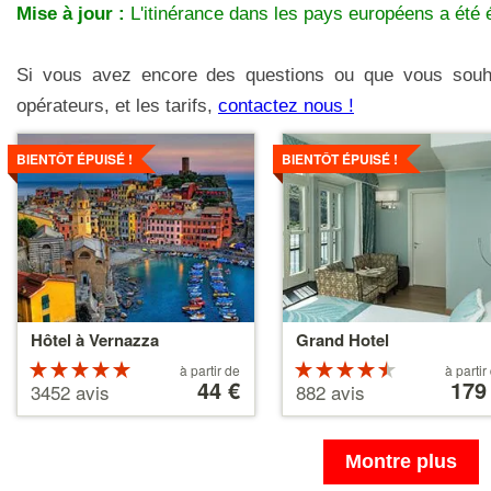
Mise à jour :
L'itinérance dans les pays européens a été 
Si vous avez encore des questions ou que vous sou
opérateurs, et les tarifs,
contactez nous !
Voir
Voir
les
les
BIENTÔT ÉPUISÉ !
BIENTÔT ÉPUISÉ !
détails
détails
Hôtel à Vernazza
Grand Hotel
Évaluation :
À
Évaluation
À
à partir de
à partir
partir
44 €
partir
179
5 étoiles sur
4.5 étoiles
3452 avis
882 avis
de
de
5
sur 5
44 €
179 €
Montre plus