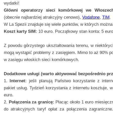
wydatki!
Główni operatorzy sieci komórkowej we Włoszec
(obecnie najbardziej atrakcyjny cenowo),
Vodafone
,
TIM
.
W La Spezii znajduje się wiele punktów, w których można
Koszt karty SIM:
10 euro. Początkowy stan konta: 5 euro
Z powodu górzystego ukształtowania terenu, w niektóry
mogą wystąpić problemy z zasięgiem. Mimo to aż 90% pow
w zasięgu włoskich sieci komórkowych.
Dodatkowe usługi (warto aktywować bezpośrednio prz
1.
Internet:
jeśli planują Państwo korzystanie z inter
pakiet usług. Tydzień korzystania z internetu kosztuje, 
euro.
2.
Połączenia za granicę:
Płacąc około 1 euro miesięcz
do atrakcyjnych taryf opłat za połączenia zagraniczn