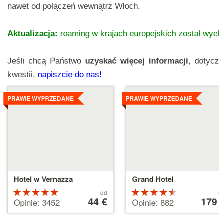
nawet od połączeń wewnątrz Włoch.
Aktualizacja:
roaming w krajach europejskich został wye
Jeśli chcą Państwo
uzyskać więcej informacji
, dotyc
kwestii,
napiszcie do nas!
Szczegóły
Szczegóły
PRAWIE WYPRZEDANE
PRAWIE WYPRZEDANE
Hotel w Vernazza
Grand Hotel
Ocena:
Cena
Ocena:
Cena
od
od
44 €
od
179
5 na 5
4.5 na 5
Opinie: 3452
Opinie: 882
44 €
179 €
gwiazdek
gwiazdek