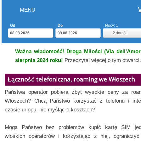
MENU
Od
Do
Nocy:
1
2
dorośli
Ważna wiadomość! Droga Miłości (Via dell'Amore
sierpnia 2024 roku!
Przeczytaj więcej o tym otwarc
Łączność telefoniczna, roaming we Włoszech
Państwa operator pobiera zbyt wysokie ceny za roa
Włoszech? Chcą Państwo korzystać z telefonu i inte
czasie urlopu, nie myśląc o kosztach?
Mogą Państwo bez problemów kupić kartę SIM je
włoskich operatorów i korzystając z niej, ograniczy