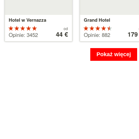
Hotel w Vernazza
Grand Hotel
Ocena:
Cena
Ocena:
Cena
od
od
44 €
od
179
5 na 5
4.5 na 5
Opinie: 3452
Opinie: 882
44 €
179 €
gwiazdek
gwiazdek
Pokaż więcej