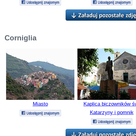
Corniglia
Miasto
Kaplica biczowników ś
Katarzyny i pomnik