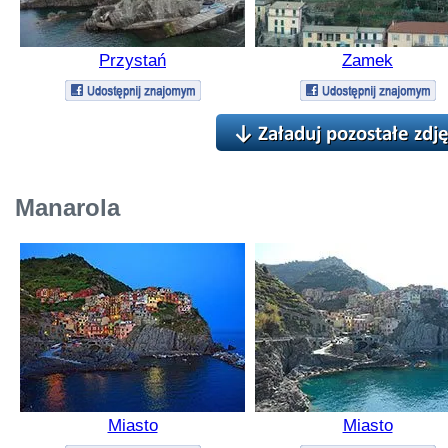
Przystań
Zamek
Manarola
Miasto
Miasto