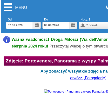
MENU
Od
Do
Nocy:
1
2
dorośli
Ważna wiadomość! Droga Miłości (Via dell'Amore
sierpnia 2024 roku!
Przeczytaj więcej o tym otwarc
Zdjęcie: Portovenere, Panorama z wyspy Palm
Aby zobaczyć wszystkie zdjęcia na 
otwórz „Fotogalerię”