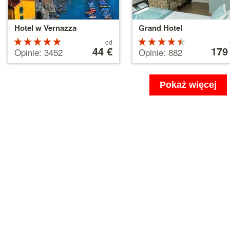
Hotel w Vernazza
Grand Hotel
Ocena:
Cena
Ocena:
Cena
od
od
44 €
od
179
5 na 5
4.5 na 5
Opinie: 3452
Opinie: 882
44 €
179 €
gwiazdek
gwiazdek
Pokaż więcej