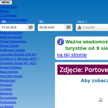
MENU
MENU
Cinque Terre
Dojazd
Co zwiedzać
Romantyczne hotele
Od
Do
Nocy:
1
Wszystko o plażach
2
dorośli
Zwiedzanie w jeden dzień
Kiedy przyjechać
Kiedy przyjechać
Ważna wiadomość!
Klimat i temperatura
Piesze ścieżki
turystów od 9 si
Krótki opis i porady
na tej stronie
Lazurowa Ścieżka (SVA #2)
Ścieżka nr 1 (Wysoka, AV5T)
Pozostałe ścieżki (#3 - #22)
Zdjęcie: Porto
Wyspa Palmaria
Mapa ścieżek
Wszystkie miasta
Aby zobacz
Monterosso
Vernazza
Corniglia
Manarola
Riomaggiore
Portovenere
La Spezia