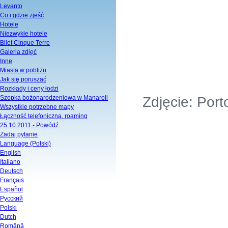
Levanto
Co i gdzie zjeść
Hotele
Niezwykłe hotele
Bilet Cinque Terre
Galeria zdjęć
Inne
Miasta w pobliżu
Jak się poruszać
Rozkłady i ceny łodzi
Szopka bożonarodzeniowa w Manaroli
Zdjęcie: Por
Wszystkie potrzebne mapy
Łączność telefoniczna, roaming
25.10.2011 - Powódź
Zadaj pytanie
Language (Polski)
English
Italiano
Deutsch
Français
Español
Русский
Polski
Dutch
Română