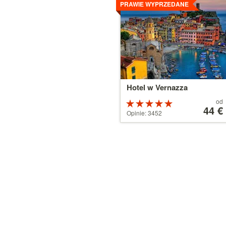
PRAWIE WYPRZEDANE
Hotel w Vernazza
Cena
od
Ocena:
od
44 €
5 na 5
Opinie: 3452
44 €
gwiazdek