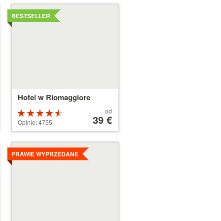
Szczegóły
BESTSELLER
Hotel w Riomaggiore
Cena
od
Ocena:
od
39 €
4.5 na 5
Opinie: 4755
39 €
gwiazdek
Szczegóły
PRAWIE WYPRZEDANE