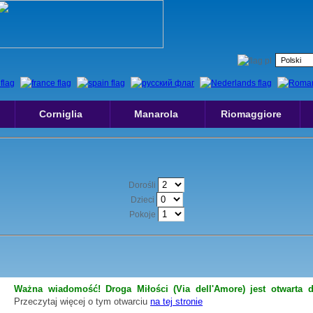
Corniglia
Manarola
Riomaggiore
Dorośli
Dzieci
Pokoje
Ważna wiadomość! Droga Miłości (Via dell'Amore) jest otwarta d
Przeczytaj więcej o tym otwarciu
na tej stronie