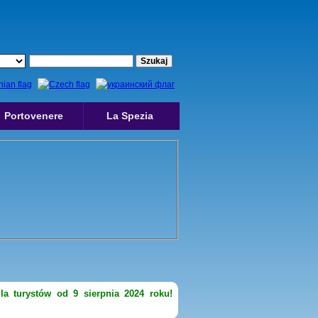
Portovenere
La Spezia
la turystów od 9 sierpnia 2024 roku!