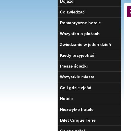
Dojazd
Co zwiedzać
Romantyczne hotele
Wszystko o plażach
Zwiedzanie w jeden dzień
Kiedy przyjechać
Piesze ścieżki
Wszystkie miasta
Co i gdzie zjeść
Hotele
Niezwykłe hotele
Bilet Cinque Terre
Galeria zdjęć