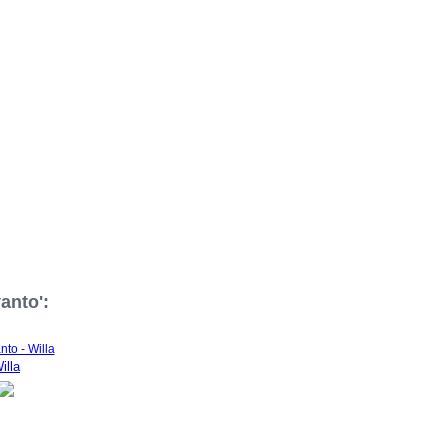
anto':
illa