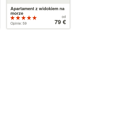
Apartament z widokiem na
morze
Cena
od
Ocena:
od
79 €
5 na 5
Opinie: 59
79 €
gwiazdek