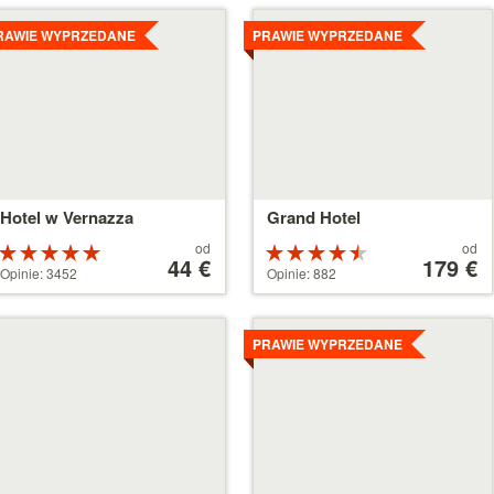
zczegóły
Szczegóły
RAWIE WYPRZEDANE
PRAWIE WYPRZEDANE
Hotel w Vernazza
Grand Hotel
Cena
Cena
od
od
Ocena:
Ocena:
od
44 €
od
179 €
5 na 5
4.5 na 5
Opinie: 3452
Opinie: 882
44 €
179 €
gwiazdek
gwiazdek
zczegóły
Szczegóły
PRAWIE WYPRZEDANE