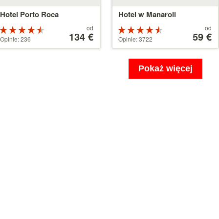
Hotel Porto Roca
Hotel w Manaroli
Cena
Cena
od
od
Ocena:
Ocena:
od
134 €
od
59 €
4.5 na 5
4.5 na 5
Opinie: 236
Opinie: 3722
134 €
59 €
gwiazdek
gwiazdek
Pokaż więcej