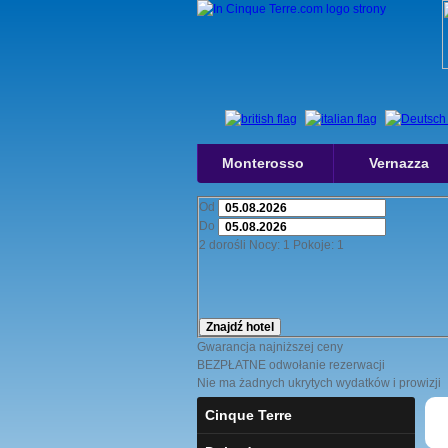
Monterosso
Vernazza
Od
Do
2
dorośli
Nocy:
1
Pokoje:
1
Znajdź hotel
Gwarancja najniższej ceny
BEZPŁATNE odwołanie rezerwacji
Nie ma żadnych ukrytych wydatków i prowizji
Cinque Terre